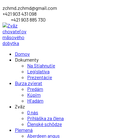
zchmd.zchmd@gmail.com
+421 903 431 098
+421 903 885 730
Facebook
Domov
Profile
Dokumenty
Na Stiahnutie
Legislatíva
Prezentácie
Burza zvierat
Predám
Kúpim
Hľadám
Zväz
O nás
Prihláška za člena
Členské schôdze
Plemená
Aberdeen angus