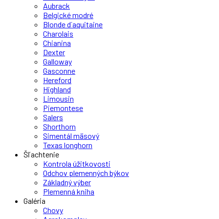
Aubrack
Belgické modré
Blonde d´aquitaine
Charolais
Chianina
Dexter
Galloway
Gasconne
Hereford
Highland
Limousin
Piemontese
Salers
Shorthorn
Simentál mäsový
Texas longhorn
Šľachtenie
Kontrola úžitkovosti
Odchov plemenných býkov
Základný výber
Plemenná kniha
Galéria
Chovy