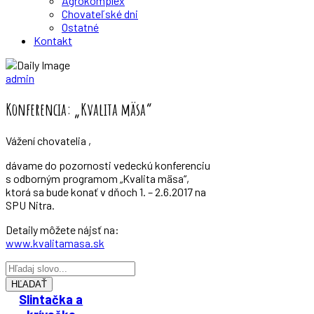
Agrokomplex
Chovateľské dni
Ostatné
Kontakt
Zväz chovateľov mäsového dobytka
admin
Konferencia: „Kvalita mäsa“
Vážení chovatelia ,
dávame do pozornosti vedeckú konferenciu
s odborným programom „Kvalita mäsa“,
ktorá sa bude konať v dňoch 1. – 2.6.2017 na
SPU Nitra.
Detaily môžete nájsť na:
www.kvalitamasa.sk
HĽADAŤ
Slintačka a