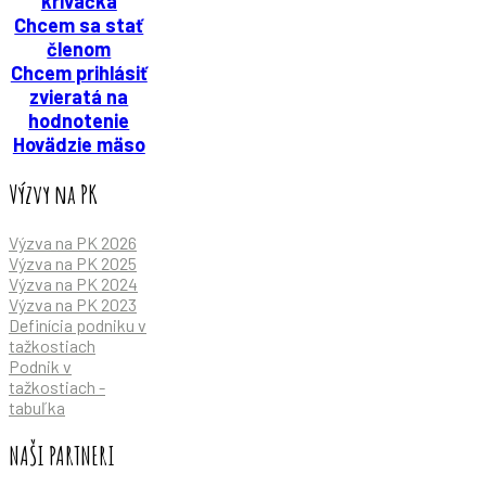
krívačka
Chcem sa stať
členom
Chcem prihlásiť
zvieratá na
hodnotenie
Hovädzie mäso
Výzvy na PK
Výzva na PK 2026
Výzva na PK 2025
Výzva na PK 2024
Výzva na PK 2023
Definícia podniku v
tažkostiach
Podnik v
tažkostiach -
tabuľka
NAŠI PARTNERI