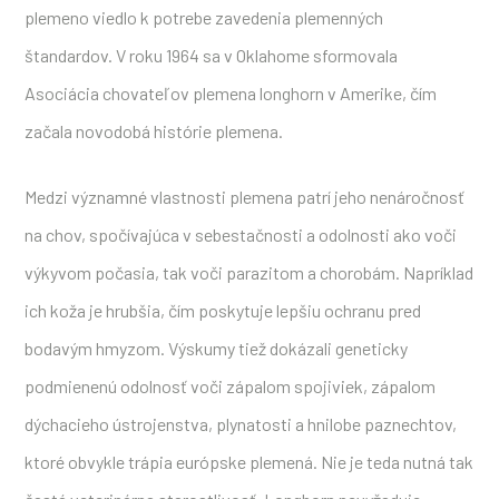
plemeno viedlo k potrebe zavedenia plemenných
štandardov. V roku 1964 sa v Oklahome sformovala
Asociácia chovateľov plemena longhorn v Amerike, čím
začala novodobá histórie plemena.
Medzi významné vlastnosti plemena patrí jeho nenáročnosť
na chov, spočívajúca v sebestačnosti a odolnosti ako voči
výkyvom počasia, tak voči parazitom a chorobám. Napríklad
ich koža je hrubšia, čím poskytuje lepšiu ochranu pred
bodavým hmyzom. Výskumy tiež dokázali geneticky
podmienenú odolnosť voči zápalom spojiviek, zápalom
dýchacieho ústrojenstva, plynatosti a hnilobe paznechtov,
ktoré obvykle trápia európske plemená. Nie je teda nutná tak