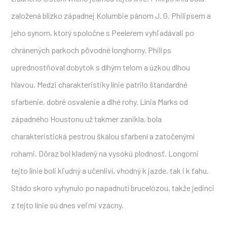
založená blízko západnej Kolumbie pánom J. G. Philipsem a
jeho synom, ktorý spoločne s Peelerem vyhľadávali po
chránených parkoch pôvodné longhorny. Philips
uprednostňoval dobytok s dlhým telom a úzkou dlhou
hlavou. Medzi charakteristiky línie patrilo štandardné
sfarbenie, dobré osvalenie a dlhé rohy. Línia Marks od
západného Houstonu už takmer zanikla, bola
charakteristická pestrou škálou sfarbení a zatočenými
rohami. Dôraz bol kladený na vysokú plodnosť. Longorni
tejto línie boli kľudný a učenliví, vhodný k jazde, tak i k ťahu.
Stádo skoro vyhynulo po napadnutí brucelózou, takže jedinci
z tejto línie sú dnes veľmi vzácny.