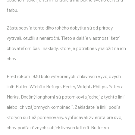
farbu.
Zástupcovia tohto dlho rohého dobytka sú od prírody
vytrvalí, otužilí a nenároční. Tieto a ďalšie vlastnosti šetrí
chovateľom čas i náklady, ktoré je potrebné vynaložiť na ich
chov.
Pred rokom 1930 bolo vytvorených 7 hlavných vývojových
línií: Butler, Wichita Refuge, Peeler, Wright, Philips, Yates a
Marks. Dnešný longhorni sú potomkovia jednej z týchto línií,
alebo ich vzájomných kombinácií. Zakladatelia línií, podľa
ktorých sú tiež pomenovaný, vyhľadávali zvieratá pre svoj
chov podľa rôznych subjektívnych kritérií. Butler vo