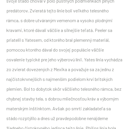
svoje stádo choval v polo púštnych podmienkach plných
predátorov. Zvieratá tejto línie boli veľkého telesného
rámca, s dobre utváraným vemenom a vysoko plodnými
kravami, ktoré dávali väčšie a silnejšie teľatá. Peeler sa
priatelil s Yatesem, od ktorého bral plemenný materiál,
pomocou ktorého dával do svojej populácie väčšie
osvalenie typické pre jeho výberovú línii. Yates línia vychádza
zo zvierat dovezených z Mexika a považuje sa za jednu z
najčistokrvnejších s najmenším podielom krvi britských
plemien. Bol to dobytok skôr väčšieho telesného rámca, bez
chybnej stavby tela, s dobrou mliečnosťou kráv a výborným
materským inštinktom. Avšak po smrti zakladateľa sa
stádo rozptýlilo a dnes už pravdepodobne nenájdeme
žiadneho čistokrvného jedinca tejto línie. Philips línia bola