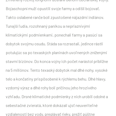
Bojaschopní muži opustili svoje farmy a odišli bojovať.
Takto oslabené ranče boli zpustošené nájazdmi indiánov.
Tunajší ľudia, rozohnaný panikou a nepriaznivými
klimatickými podmienkami, ponechali farmy a pasúci sa
dobytok svojmu osudu. Stáda sa rozrastali, jedince rástli
potulujúc sa po texaských planinách uvoľnených zníženými
stavmi bizónov. Do konca vojny ich počet narástol približne
na 5 miliónov. Tento texaský dobytok mal dlhé nohy, vysoké
telo a končatiny prispôsobené k rýchlemu behu. Dlhé hlavy,
vzdorný výraz a dlhé rohy boli príčinou jeho hrozivého
vzhľadu. Drsné klimatické podmienky z nich urobili odolné a
sebestačné zvieratá, ktoré dokázali ujsť neuveriteľné
vzdialenosti bez vody, preplávať rieky, prežiť púštne