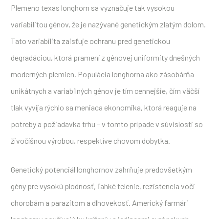
Plemeno texas longhorn sa vyznačuje tak vysokou
variabilitou génov, že je nazývané genetickým zlatým dolom.
Tato variabilita zaisťuje ochranu pred genetickou
degradáciou, ktorá pramení z génovej uniformity dnešných
moderných plemien. Populácia longhorna ako zásobárňa
unikátnych a variabilných génov je tím cennejšie, čím väčší
tlak vyvíja rýchlo sa meniaca ekonomika, ktorá reaguje na
potreby a požiadavka trhu – v tomto prípade v súvislosti so
živočíšnou výrobou, respektíve chovom dobytka.
Genetický potenciál longhornov zahrňuje predovšetkým
gény pre vysokú plodnosť, ľahké telenie, rezistencia voči
chorobám a parazitom a dlhovekosť. Americký farmári