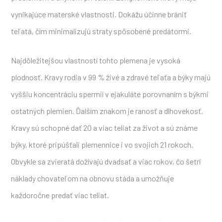
vynikajúce materské vlastnosti. Dokážu účinne brániť
teľatá, čím minimalizujú straty spôsobené predátormi.
Najdôležitejšou vlastností tohto plemena je vysoká
plodnosť. Kravy rodia v 99 % živé a zdravé teľaťa a býky majú
vyššiu koncentráciu spermií v ejakuláte porovnaním s býkmi
ostatných plemien. Ďalším znakom je ranosť a dlhovekosť.
Kravy sú schopné dať 20 a viac teliat za život a sú známe
býky, ktoré pripúšťali plemennice i vo svojich 21 rokoch.
Obvykle sa zvieratá dožívajú dvadsať a viac rokov, čo šetrí
náklady chovateľom na obnovu stáda a umožňuje
každoročne predať viac teliat.