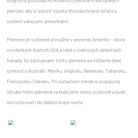
longhorny používajú ku kríženiu s jedincami európskych
plemien, aby si zaistili vysoko životaschopné teľatá s
vyššími váhovými prírastkami.
Plemeno je rozšírené prevažne v severnej Amerike – skoro
vo všetkých štátoch USA a také v niektorých oblastiach
Kanady. So zástupcami tohto plemena sa môžeme ďalej
stretnúť v Austrálii, Mexiku, Anglicku, Nemecku, Taliansku,
Francúzsku i Dánsku. Pri súčasnom trende a stúpajúcej
obľube tohto plemena sa budú jeho stavy zvyšovať a bude
sa rozširovať i do ďalších krajín sveta.