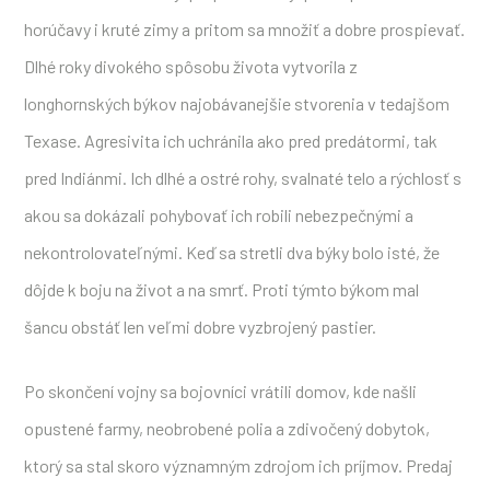
horúčavy i kruté zimy a pritom sa množiť a dobre prospievať.
Dlhé roky divokého spôsobu života vytvorila z
longhornských býkov najobávanejšie stvorenia v tedajšom
Texase. Agresivita ich uchránila ako pred predátormi, tak
pred Indiánmi. Ich dlhé a ostré rohy, svalnaté telo a rýchlosť s
akou sa dokázali pohybovať ich robili nebezpečnými a
nekontrolovateľnými. Keď sa stretli dva býky bolo isté, že
dôjde k boju na život a na smrť. Proti týmto býkom mal
šancu obstáť len veľmi dobre vyzbrojený pastier.
Po skončení vojny sa bojovníci vrátili domov, kde našli
opustené farmy, neobrobené polia a zdivočený dobytok,
ktorý sa stal skoro významným zdrojom ich príjmov. Predaj