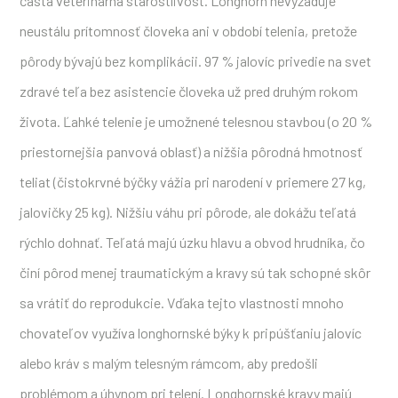
častá veterinárna starostlivosť. Longhorn nevyžaduje
neustálu prítomnosť človeka ani v období telenia, pretože
pôrody bývajú bez komplikácii. 97 % jalovíc privedie na svet
zdravé teľa bez asistencie človeka už pred druhým rokom
života. Ľahké telenie je umožnené telesnou stavbou (o 20 %
priestornejšia panvová oblasť) a nižšia pôrodná hmotnosť
teliat (čistokrvné býčky vážia pri narodení v priemere 27 kg,
jalovičky 25 kg). Nižšiu váhu pri pôrode, ale dokážu teľatá
rýchlo dohnať. Teľatá majú úzku hlavu a obvod hrudníka, čo
činí pôrod menej traumatickým a kravy sú tak schopné skôr
sa vrátiť do reprodukcie. Vďaka tejto vlastnosti mnoho
chovateľov využíva longhornské býky k pripúšťaniu jalovíc
alebo kráv s malým telesným rámcom, aby predošli
problémom a úhynom pri telení. Longhornské kravy majú