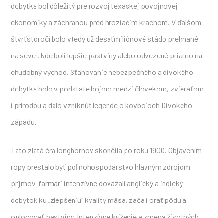
dobytka bol dôležitý pre rozvoj texaskej povojnovej
ekonomiky a záchranou pred hroziacim krachom. V ďalšom
štvrťstoročí bolo vtedy už desaťmiliónové stádo prehnané
na sever, kde boli lepšie pastviny alebo odvezené priamo na
chudobný východ. Sťahovanie nebezpečného a divokého
dobytka bolo v podstate bojom medzi človekom, zvieraťom
i prírodou a dalo vzniknúť legende o kovbojoch Divokého
západu.
Tato zlatá éra longhornov skončila po roku 1900. Objavením
ropy prestalo byť poľnohospodárstvo hlavným zdrojom
príjmov, farmári intenzívne dovážali anglický a indický
dobytok ku „zlepšeniu“ kvality mäsa, začali orať pôdu a
oplocovať pastviny. Intenzívne kríženie a zmena životných