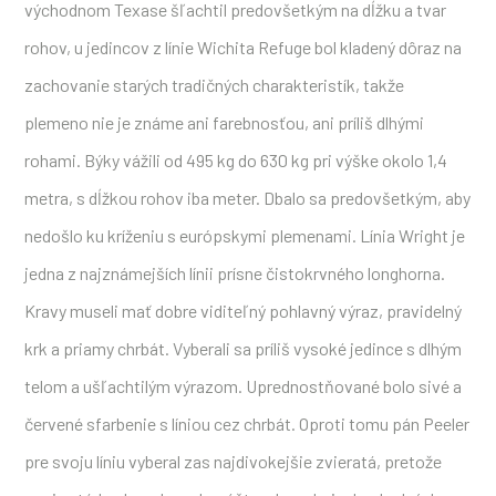
východnom Texase šľachtil predovšetkým na dĺžku a tvar
rohov, u jedincov z línie Wichita Refuge bol kladený dôraz na
zachovanie starých tradičných charakteristík, takže
plemeno nie je známe ani farebnosťou, ani príliš dlhými
rohami. Býky vážili od 495 kg do 630 kg pri výške okolo 1,4
metra, s dĺžkou rohov iba meter. Dbalo sa predovšetkým, aby
nedošlo ku kríženiu s európskymi plemenami. Línia Wright je
jedna z najznámejších línii prísne čistokrvného longhorna.
Kravy museli mať dobre viditeľný pohlavný výraz, pravidelný
krk a priamy chrbát. Vyberali sa príliš vysoké jedince s dlhým
telom a ušľachtilým výrazom. Uprednostňované bolo sivé a
červené sfarbenie s líniou cez chrbát. Oproti tomu pán Peeler
pre svoju líniu vyberal zas najdivokejšie zvieratá, pretože