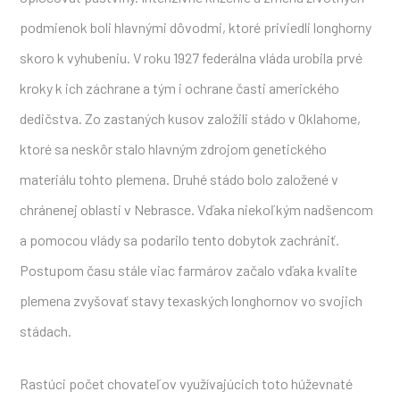
podmienok boli hlavnými dôvodmi, ktoré priviedli longhorny
skoro k vyhubeniu. V roku 1927 federálna vláda urobila prvé
kroky k ich záchrane a tým i ochrane časti amerického
dedičstva. Zo zastaných kusov založili stádo v Oklahome,
ktoré sa neskôr stalo hlavným zdrojom genetického
materiálu tohto plemena. Druhé stádo bolo založené v
chránenej oblasti v Nebrasce. Vďaka niekoľkým nadšencom
a pomocou vlády sa podarilo tento dobytok zachrániť.
Postupom času stále viac farmárov začalo vďaka kvalite
plemena zvyšovať stavy texaských longhornov vo svojich
stádach.
Rastúci počet chovateľov využívajúcich toto húževnaté