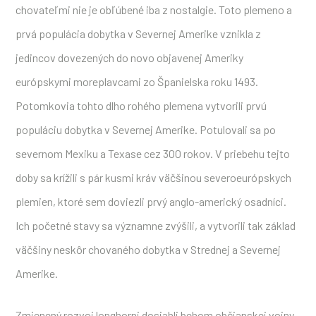
chovateľmi nie je obľúbené iba z nostalgie. Toto plemeno a
prvá populácia dobytka v Severnej Amerike vznikla z
jedincov dovezených do novo objavenej Ameriky
európskymi moreplavcami zo Španielska roku 1493.
Potomkovia tohto dlho rohého plemena vytvorili prvú
populáciu dobytka v Severnej Amerike. Potulovali sa po
severnom Mexiku a Texase cez 300 rokov. V priebehu tejto
doby sa krížili s pár kusmi kráv väčšinou severoeurópskych
plemien, ktoré sem doviezli prvý anglo-americký osadníci.
Ich početné stavy sa významne zvýšili, a vytvorili tak základ
väčšiny neskôr chovaného dobytka v Strednej a Severnej
Amerike.
Zmienený rozvoj longhorni dosiahli behom občianskej vojny.