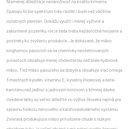
Niemenej dôležitá je nenáročnosť na kvalitu kŕmenia.
Spásajú širšie spektrum tráv, rastlín i burín než väčšina
ostatných plemien. Dokážu využiť i menej výživné a
zaburinené pozemky, nie je teda treba každoročné hnojenie a
postreky ku zvýšeniu produkcie. Je dokázané, že mäso
longhornov pasúcich sa na chemicky neošetrovaných
porastoch obsahuje menej cholesterolu než biele hydinové
mäso. Tiež mäso pasúceho sa dobytka obsahuje viac omega
3 mastných kyselín, vitamínu E, kyseliny linoleovej a beta-
karoténu než jedinci s jadrovým krmivom v kŕmnej dávke.
Uvedené látky sú veľmi dôležité vo výžive človeka najmä pre
správnu funkciu nervového a kardiovaskulárneho systému.
Zvieratá produkujúce mäso prirodzene chudé s nízkym
obsahom tuku, je veľmi chutné a má peknú svetlo červenú