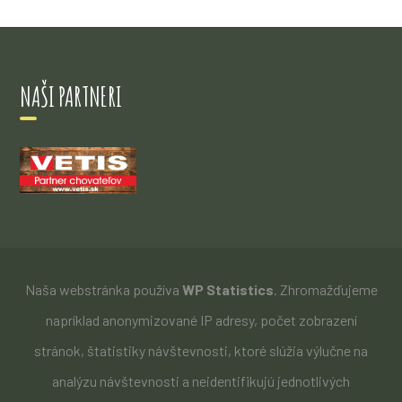
NAŠI PARTNERI
Naša webstránka používa
WP Statistics
. Zhromažďujeme
napríklad anonymizované IP adresy, počet zobrazení
stránok, štatistiky návštevnosti, ktoré slúžia výlučne na
analýzu návštevnosti a neidentifikujú jednotlivých