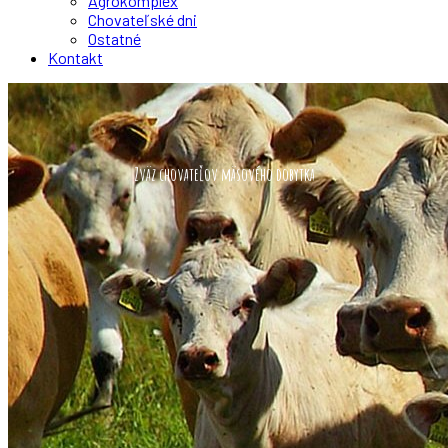
Agrokomplex
Chovateľské dni
Ostatné
Kontakt
Zväz chovateľov mäsového dobytka