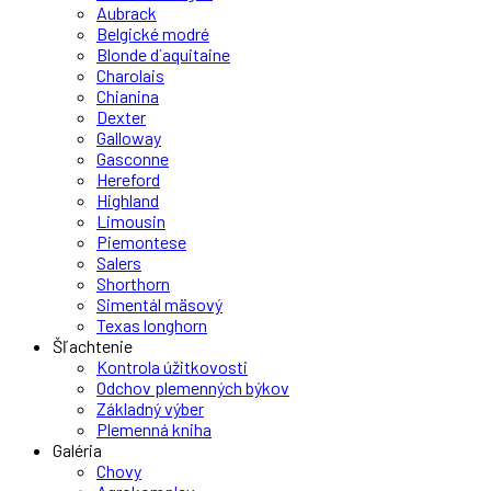
Aubrack
Belgické modré
Blonde d´aquitaine
Charolais
Chianina
Dexter
Galloway
Gasconne
Hereford
Highland
Limousin
Piemontese
Salers
Shorthorn
Simentál mäsový
Texas longhorn
Šľachtenie
Kontrola úžitkovosti
Odchov plemenných býkov
Základný výber
Plemenná kniha
Galéria
Chovy