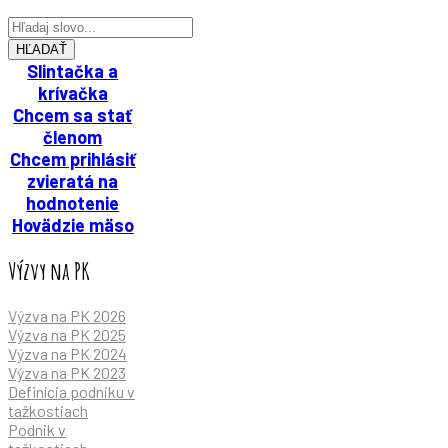
HĽADAŤ
Slintačka a
krívačka
Chcem sa stať
členom
Chcem prihlásiť
zvieratá na
hodnotenie
Hovädzie mäso
Výzvy na PK
Výzva na PK 2026
Výzva na PK 2025
Výzva na PK 2024
Výzva na PK 2023
Definícia podniku v
tažkostiach
Podnik v