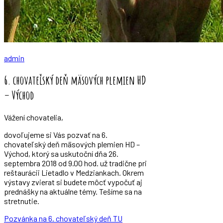
admin
6. chovateľský deň mäsových plemien HD
– Východ
Vážení chovatelia,
dovoľujeme si Vás pozvať na 6.
chovateľský deň mäsových plemien HD –
Východ, ktorý sa uskutoční dňa 26.
septembra 2018 od 9.00 hod. už tradične pri
reštaurácii Lietadlo v Medziankach. Okrem
výstavy zvierat si budete môcť vypočuť aj
prednášky na aktuálne témy. Tešíme sa na
stretnutie.
Pozvánka na 6. chovateľský deň TU