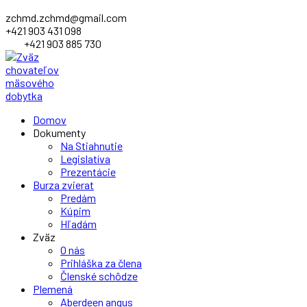
zchmd.zchmd@gmail.com
+421 903 431 098
+421 903 885 730
Facebook
Domov
Profile
Dokumenty
Na Stiahnutie
Legislatíva
Prezentácie
Burza zvierat
Predám
Kúpim
Hľadám
Zväz
O nás
Prihláška za člena
Členské schôdze
Plemená
Aberdeen angus