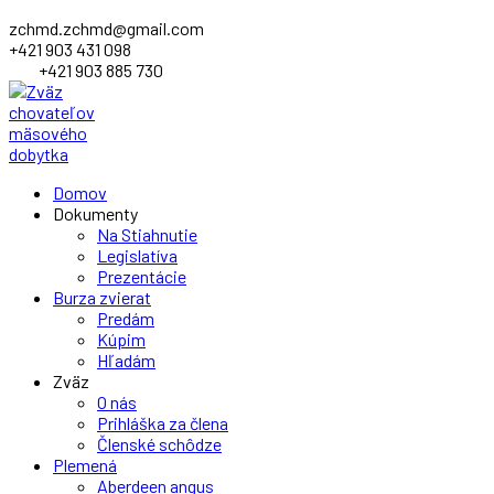
zchmd.zchmd@gmail.com
+421 903 431 098
+421 903 885 730
Facebook
Domov
Profile
Dokumenty
Na Stiahnutie
Legislatíva
Prezentácie
Burza zvierat
Predám
Kúpim
Hľadám
Zväz
O nás
Prihláška za člena
Členské schôdze
Plemená
Aberdeen angus