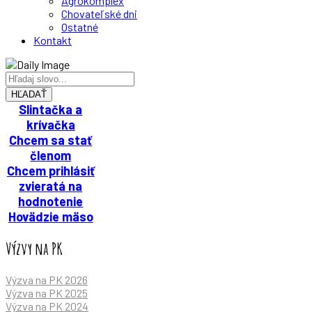
Agrokomplex
Chovateľské dni
Ostatné
Kontakt
Zväz chovateľov mäsového dobytka
HĽADAŤ
Slintačka a
krívačka
Chcem sa stať
členom
Chcem prihlásiť
zvieratá na
hodnotenie
Hovädzie mäso
Výzvy na PK
Výzva na PK 2026
Výzva na PK 2025
Výzva na PK 2024