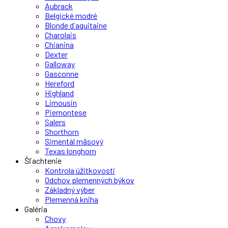
Aubrack
Belgické modré
Blonde d´aquitaine
Charolais
Chianina
Dexter
Galloway
Gasconne
Hereford
Highland
Limousin
Piemontese
Salers
Shorthorn
Simentál mäsový
Texas longhorn
Šľachtenie
Kontrola úžitkovosti
Odchov plemenných býkov
Základný výber
Plemenná kniha
Galéria
Chovy