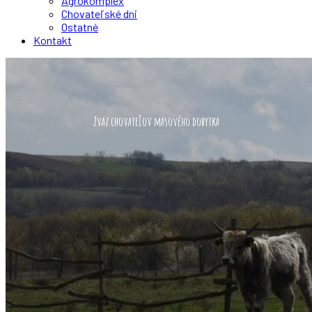
Agrokomplex
Chovateľské dni
Ostatné
Kontakt
Zväz chovateľov mäsového dobytka