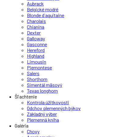
Aubrack
Belgické modré
Blonde d´aquitaine
Charolais
Chianina
Dexter
Galloway
Gasconne
Hereford
Highland
Limousin
Piemontese
Salers
Shorthorn
Simentál mäsový
Texas longhorn
Šľachtenie
Kontrola úžitkovosti
Odchov plemenných býkov
Základný výber
Plemenná kniha
Galéria
Chovy