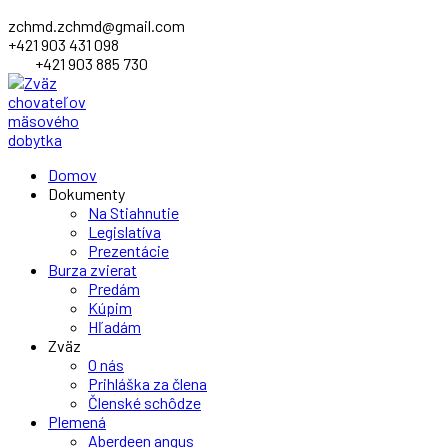
zchmd.zchmd@gmail.com
+421 903 431 098
+421 903 885 730
Facebook
Domov
Profile
Dokumenty
Na Stiahnutie
Legislatíva
Prezentácie
Burza zvierat
Predám
Kúpim
Hľadám
Zväz
O nás
Prihláška za člena
Členské schôdze
Plemená
Aberdeen angus