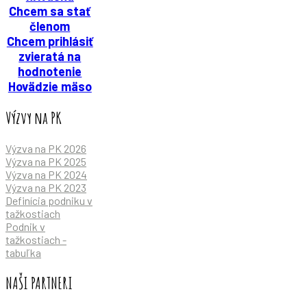
Chcem sa stať
členom
Chcem prihlásiť
zvieratá na
hodnotenie
Hovädzie mäso
Výzvy na PK
Výzva na PK 2026
Výzva na PK 2025
Výzva na PK 2024
Výzva na PK 2023
Definícia podniku v
tažkostiach
Podnik v
tažkostiach -
tabuľka
NAŠI PARTNERI