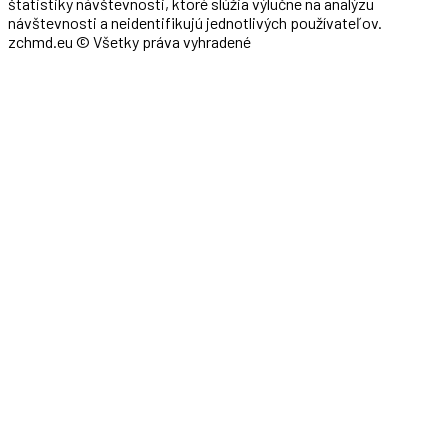
štatistiky návštevnosti, ktoré slúžia výlučne na analýzu
návštevnosti a neidentifikujú jednotlivých používateľov.
zchmd.eu © Všetky práva vyhradené