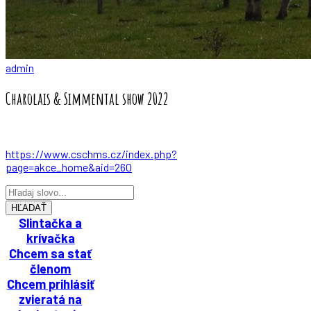
admin
Charolais & Simmental show 2022
https://www.cschms.cz/index.php?
page=akce_home&aid=260
HĽADAŤ
Slintačka a
krívačka
Chcem sa stať
členom
Chcem prihlásiť
zvieratá na