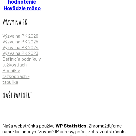
hodnotenie
Hovädzie mäso
Výzvy na PK
Výzva na PK 2026
Výzva na PK 2025
Výzva na PK 2024
Výzva na PK 2023
Definícia podniku v
tažkostiach
Podnik v
tažkostiach -
tabuľka
NAŠI PARTNERI
Naša webstránka používa
WP Statistics
. Zhromažďujeme
napríklad anonymizované IP adresy, počet zobrazení stránok,