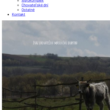
Agrokomplex
Chovateľské dni
Ostatné
Kontakt
Zväz chovateľov mäsového dobytka