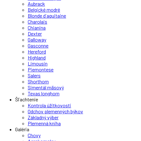
Aubrack
Belgické modré
Blonde d´aquitaine
Charolais
Chianina
Dexter
Galloway
Gasconne
Hereford
Highland
Limousin
Piemontese
Salers
Shorthorn
Simentál mäsový
Texas longhorn
Šľachtenie
Kontrola úžitkovosti
Odchov plemenných býkov
Základný výber
Plemenná kniha
Galéria
Chovy