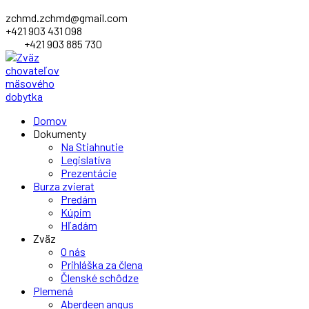
zchmd.zchmd@gmail.com
+421 903 431 098
+421 903 885 730
Facebook
Domov
Profile
Dokumenty
Na Stiahnutie
Legislatíva
Prezentácie
Burza zvierat
Predám
Kúpim
Hľadám
Zväz
O nás
Prihláška za člena
Členské schôdze
Plemená
Aberdeen angus