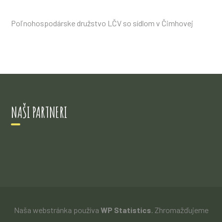
Poľnohospodárske družstvo LČV so sídlom v Čimhovej
NAŠI PARTNERI
Naša webstránka používa
WP Statistics
. Zhromažďujeme