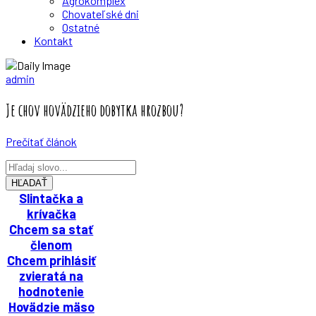
Agrokomplex
Chovateľské dni
Ostatné
Kontakt
Zväz chovateľov mäsového dobytka
admin
Je chov hovädzieho dobytka hrozbou?
Prečítať článok
HĽADAŤ
Slintačka a
krívačka
Chcem sa stať
členom
Chcem prihlásiť
zvieratá na
hodnotenie
Hovädzie mäso