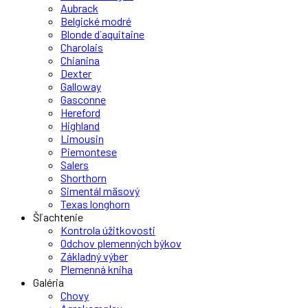
Aubrack
Belgické modré
Blonde d´aquitaine
Charolais
Chianina
Dexter
Galloway
Gasconne
Hereford
Highland
Limousin
Piemontese
Salers
Shorthorn
Simentál mäsový
Texas longhorn
Šľachtenie
Kontrola úžitkovosti
Odchov plemenných býkov
Základný výber
Plemenná kniha
Galéria
Chovy