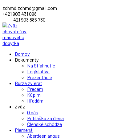
zchmd.zchmd@gmail.com
+421 903 431 098
+421 903 885 730
Facebook
Domov
Profile
Dokumenty
Na Stiahnutie
Legislatíva
Prezentácie
Burza zvierat
Predám
Kúpim
Hľadám
Zväz
O nás
Prihláška za člena
Členské schôdze
Plemená
Aberdeen angus