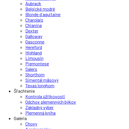
Aubrack
Belgické modré
Blonde d´aquitaine
Charolais
Chianina
Dexter
Galloway
Gasconne
Hereford
Highland
Limousin
Piemontese
Salers
Shorthorn
Simentál mäsový
Texas longhorn
Šľachtenie
Kontrola úžitkovosti
Odchov plemenných býkov
Základný výber
Plemenná kniha
Galéria
Chovy