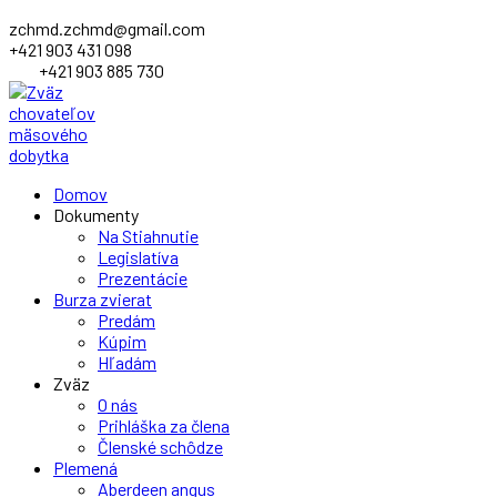
zchmd.zchmd@gmail.com
+421 903 431 098
+421 903 885 730
Facebook
Domov
Profile
Dokumenty
Na Stiahnutie
Legislatíva
Prezentácie
Burza zvierat
Predám
Kúpim
Hľadám
Zväz
O nás
Prihláška za člena
Členské schôdze
Plemená
Aberdeen angus