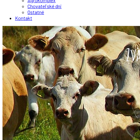
Agrokomplex
Chovateľské dni
Ostatné
Kontakt
Zv