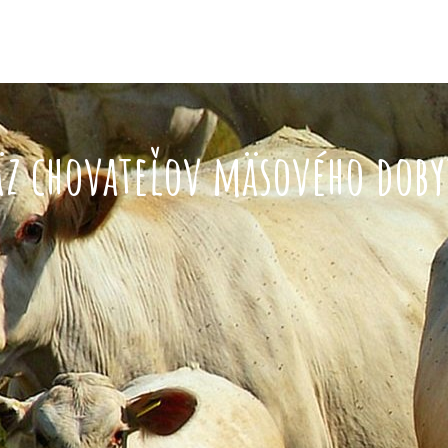
äz chovateľov mäsového doby