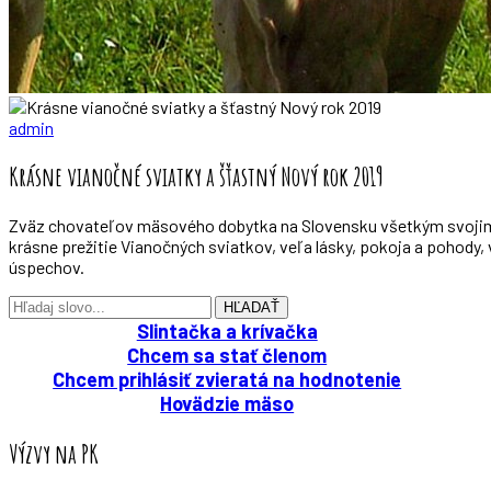
admin
Krásne vianočné sviatky a šťastný Nový rok 2019
Zväz chovateľov mäsového dobytka na Slovensku všetkým svoji
krásne prežitie Vianočných sviatkov, veľa lásky, pokoja a pohody
úspechov.
HĽADAŤ
Slintačka a krívačka
Chcem sa stať členom
Chcem prihlásiť zvieratá na hodnotenie
Hovädzie mäso
Výzvy na PK