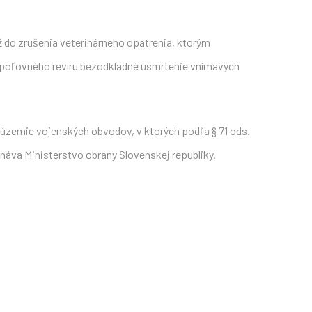
ž do zrušenia veterinárneho opatrenia, ktorým
vi poľovného revíru bezodkladné usmrtenie vnímavých
 územie vojenských obvodov, v ktorých podľa § 71 ods.
áva Ministerstvo obrany Slovenskej republiky.