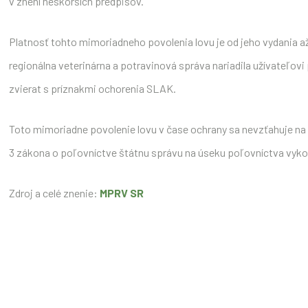
v znení neskorších predpisov.
Platnosť tohto mimoriadneho povolenia lovu je od jeho vydania a
regionálna veterinárna a potravinová správa nariadila užívateľo
zvierat s príznakmi ochorenia SLAK.
Toto mimoriadne povolenie lovu v čase ochrany sa nevzťahuje na
3 zákona o poľovníctve štátnu správu na úseku poľovníctva vykon
Zdroj a celé znenie:
MPRV SR