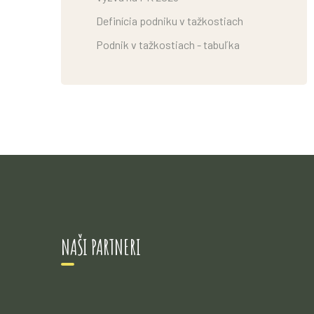
Definícia podniku v tažkostiach
Podnik v tažkostiach - tabuľka
NAŠI PARTNERI