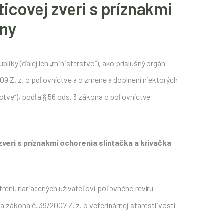
icovej zveri s príznakmi
any
iky (ďalej len „ministerstvo“), ako príslušný orgán
09 Z. z. o poľovníctve a o zmene a doplnení niektorých
ctve“), podľa § 56 ods. 3 zákona o poľovníctve
 zveri
s príznakmi ochorenia slintačka a krívačka
trení, nariadených užívateľovi poľovného revíru
 zákona č. 39/2007 Z. z. o veterinárnej starostlivosti