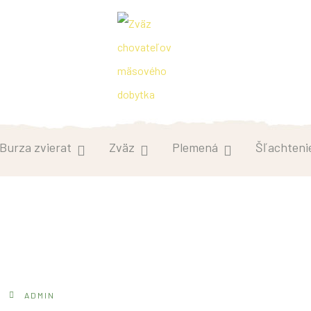
Burza zvierat
Zväz
Plemená
Šľachteni
äz chovateľov mäsového doby
ADMIN