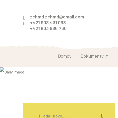
zchmd.zchmd@gmail.com
+421 903 431 098
+421 903 885 730
Domov
Dokumenty
Zv