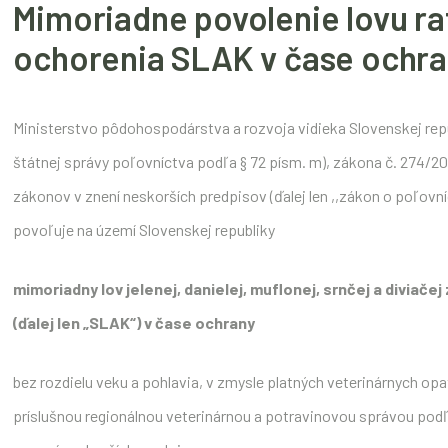
Mimoriadne povolenie lovu rat
ochorenia SLAK v čase ochr
Ministerstvo pôdohospodárstva a rozvoja vidieka Slovenskej republ
štátnej správy poľovníctva podľa § 72 písm. m), zákona č. 274/20
zákonov v znení neskorších predpisov (ďalej len ,,zákon o poľovní
povoľuje na území Slovenskej republiky
mimoriadny lov
jelenej, danielej, muflonej, srnčej a diviačej
(ďalej len „SLAK“)
v čase ochrany
bez rozdielu veku a pohlavia, v zmysle platných veterinárnych opa
príslušnou regionálnou veterinárnou a potravinovou správou podľa