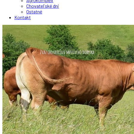
Agrokomplex
Chovateľské dni
Ostatné
Kontakt
Zväz chovateľov mäsového dobytka