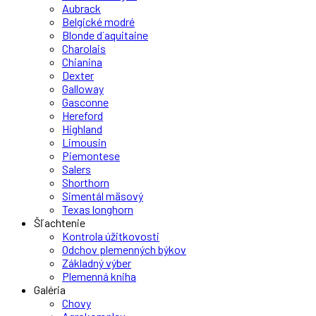
Aubrack
Belgické modré
Blonde d´aquitaine
Charolais
Chianina
Dexter
Galloway
Gasconne
Hereford
Highland
Limousin
Piemontese
Salers
Shorthorn
Simentál mäsový
Texas longhorn
Šľachtenie
Kontrola úžitkovosti
Odchov plemenných býkov
Základný výber
Plemenná kniha
Galéria
Chovy