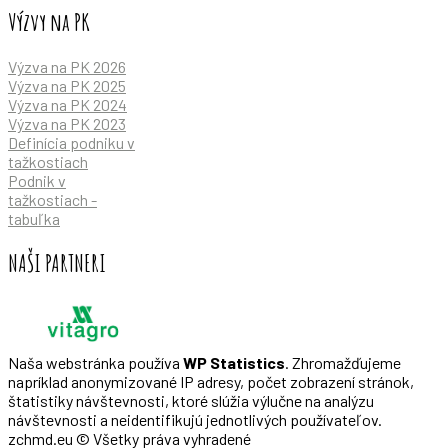
Výzvy na PK
Výzva na PK 2026
Výzva na PK 2025
Výzva na PK 2024
Výzva na PK 2023
Definícia podniku v
tažkostiach
Podnik v
tažkostiach -
tabuľka
NAŠI PARTNERI
Naša webstránka používa
WP Statistics
. Zhromažďujeme
napríklad anonymizované IP adresy, počet zobrazení stránok,
štatistiky návštevnosti, ktoré slúžia výlučne na analýzu
návštevnosti a neidentifikujú jednotlivých používateľov.
zchmd.eu © Všetky práva vyhradené