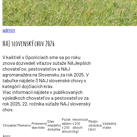
admin
NAJ slovenský chov 2026
V kaštieli v Oponiciach sme sa po roku
znova dozvedeli víťazov súťaže NAJlepších
chovateľov, pestovateľov a NAJ
agromanažéra na Slovensku za rok 2025. V
tabuľke nájdete 3 NAJ slovenské chovy v
kategórii dojčiacich kráv.
Viac informácií nájdete v publikovaných
výsledkoch chovateľov a pestovateľov za
rok 2025, 22. ročníka súťaže NAJ slovenský
chov.
Počet
Hmotnosť
Stav
Medzi-
Priemerný
vážení
v 210
Výsledný
Chovateľ
Plemeno
mladého
obdobie
stav kráv
v 210
dňoch
index
dobytka
(dni)
dňoch
(kg)
Agro