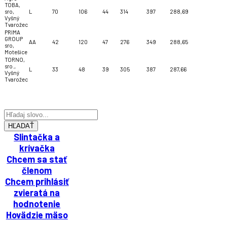
TOBA,
sro,
L
70
106
44
314
397
288,69
Vyšný
Tvarožec
PRIMA
GROUP
AA
42
120
47
276
349
288,65
sro,
Motešice
TORNO,
sro.,
L
33
48
39
305
387
287,66
Vyšný
Tvarožec
HĽADAŤ
Slintačka a
krívačka
Chcem sa stať
členom
Chcem prihlásiť
zvieratá na
hodnotenie
Hovädzie mäso