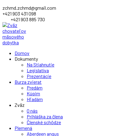
zchmd.zchmd@gmail.com
+421 903 431 098
+421 903 885 730
Facebook
Domov
Profile
Dokumenty
Na Stiahnutie
Legislatíva
Prezentácie
Burza zvierat
Predám
Kúpim
Hľadám
Zväz
O nás
Prihláška za člena
Členské schôdze
Plemená
Aberdeen angus