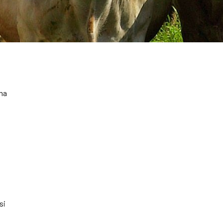
 na
si