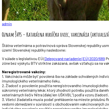
admin
Oznam ŠVPS – Katarálna horúčka oviec, vakcinácia (aktualiz
Štátna veterinárna a potravinová správa Slovenskej republiky usmer
územi Slovenskej republiky nasledovne:
V súlade s legislatívou EÚ (
Delegované nariadenie (EÚ) 2020/689
Pr
zóne bez výskytu BTV striktne zakázaná, avšak vzťahujú sa na va
Neregistrované vakcíny:
1. Vakcinácia môže byt‘ povolená iba na základe schválených indiv
imunologického veterinárneho lieku.
2. Žiadosť o povolenie použitia neregistrovaného imunologického 
súkromný veterinárny lekár, ktorý zhodnotí potrebu použitia danéh
veterinárnych liečiv Nitra (ďalej len UŠKVBL“) podľa vzoru žiadosti. 
3. Všetci žiadatelia musia podať prehlásenie na mieste príslušnú Re
vedomí obmedzení v súvislosti s obchodovaním vakcinovaných zvi
individuálne povolenie použitia neregistrovaného imunologického ve