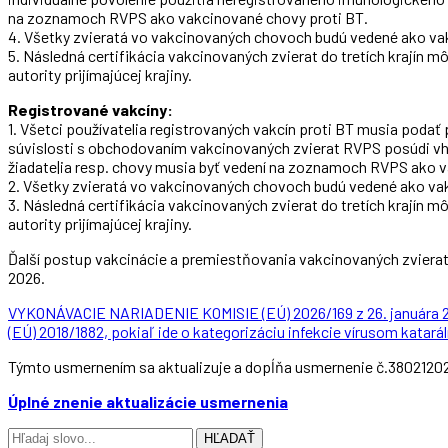
na zoznamoch RVPS ako vakcinované chovy proti BT.
4. Všetky zvieratá vo vakcinovaných chovoch budú vedené ako va
5. Následná certifikácia vakcinovaných zvierat do tretích krají
autority prijímajúcej krajiny.
Registrované vakcíny:
1. Všetci používatelia registrovaných vakcín proti BT musia podať
súvislosti s obchodovaním vakcinovaných zvierat RVPS posúdi vhod
žiadate|ia resp. chovy musia byť vedení na zoznamoch RVPS ako v
2. Všetky zvieratá vo vakcinovaných chovoch budú vedené ako va
3. Následná certifikácia vakcinovaných zvierat do tretích krajín
autority prijímajúcej krajiny.
Ďalší postup vakcinácie a premiestňovania vakcinovaných zvierat 
2026.
VYKONÁVACIE NARIADENIE KOMISIE (EÚ) 2026/169 z 26. januára 20
(EÚ) 2018/1882, pokiaľ ide o kategorizáciu infekcie vírusom katará
Týmto usmernením sa aktualizuje a dopĺňa usmernenie č.38021202
Úplné znenie aktualizácie usmernenia
HĽADAŤ