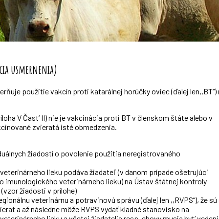
ácia usmernenia)
ňuje použitie vakcín proti katarálnej horúčky oviec (ďalej len,,BT“)
íloha V Čast‘ II) nie je vakcinácia proti BT v členskom štáte alebo v
kcinované zvieratá isté obmedzenia.
iduálnych žiadostí o povolenie použitia neregistrovaného
veterinárneho lieku podáva žiadateľ (v danom prípade ošetrujúci
o imunologického veterinárneho lieku) na Ústav štátnej kontroly
(vzor žiadosti v prílohe)
gionálnu veterinárnu a potravinovú správu (ďalej len ,,RVPS“), že sú 
erat a až následne môže RVPS vydať kladné stanovisko na
terinárneho lieku a všetci žiadatelia resp. chovy musia byt‘ vedení