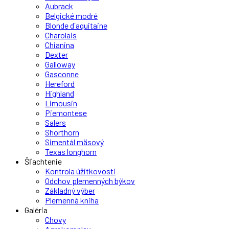
Aubrack
Belgické modré
Blonde d´aquitaine
Charolais
Chianina
Dexter
Galloway
Gasconne
Hereford
Highland
Limousin
Piemontese
Salers
Shorthorn
Simentál mäsový
Texas longhorn
Šľachtenie
Kontrola úžitkovosti
Odchov plemenných býkov
Základný výber
Plemenná kniha
Galéria
Chovy