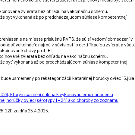
kcinované zvieratá bez ohľadu na vakcinačnú schému.
n môže byt vykonaná až po predchádzajúcom súhlase kompetentnej
 prehlásenie na mieste príslušnú RVPS, že sú si vedomí obmedzení v
nosť vakcinácie najmä v súvislosti s certifikáciou zvierat a všetc
akcinované chovy proti BT.
kcinované zvieratá bez ohľadu na vakcinačnú schému.
 môže byt‘ vykonaná až po predchádzajúcom súhlase kompetentnej
bude usmernený po rekategorizácii katarálnej horúčky oviec 15.júla
26, ktorým sa mení príloha k vykonávaciemu nariadeniu
lnej horúčky oviec (sérotypy 1 – 24) ako choroby zo zoznamu
5-220 zo dňa 25.4.2025.