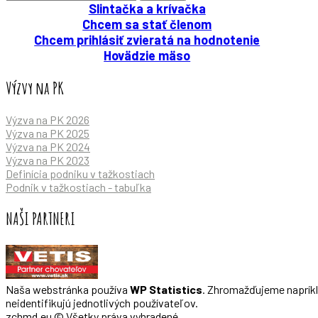
Slintačka a krívačka
Chcem sa stať členom
Chcem prihlásiť zvieratá na hodnotenie
Hovädzie mäso
Výzvy na PK
Výzva na PK 2026
Výzva na PK 2025
Výzva na PK 2024
Výzva na PK 2023
Definícia podniku v tažkostiach
Podnik v tažkostiach - tabuľka
NAŠI PARTNERI
Naša webstránka používa
WP Statistics
. Zhromažďujeme napríkla
neidentifikujú jednotlivých používateľov.
zchmd.eu © Všetky práva vyhradené