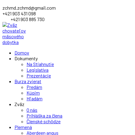
zchmd.zchmd@gmail.com
+421 903 431 098
+421 903 885 730
Facebook
Domov
Profile
Dokumenty
Na Stiahnutie
Legislatíva
Prezentácie
Burza zvierat
Predám
Kúpim
Hľadám
Zväz
O nás
Prihláška za člena
Členské schôdze
Plemená
Aberdeen angus