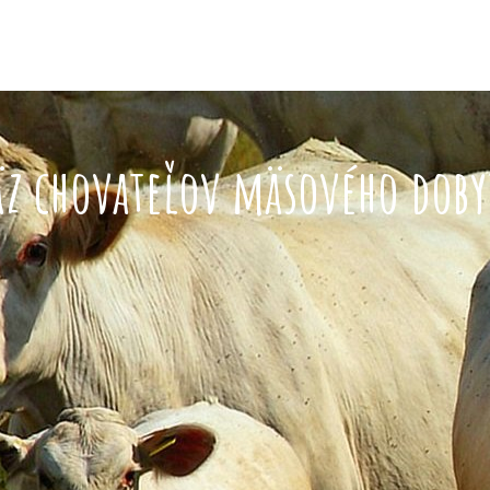
äz chovateľov mäsového doby