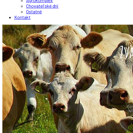
Agrokomplex
Chovateľské dni
Ostatné
Kontakt
Zv