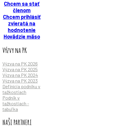
Chcem sa stať
členom
Chcem prihlásiť
zvieratá na
hodnotenie
Hovädzie mäso
Výzvy na PK
Výzva na PK 2026
Výzva na PK 2025
Výzva na PK 2024
Výzva na PK 2023
Definícia podniku v
tažkostiach
Podnik v
tažkostiach -
tabuľka
NAŠI PARTNERI