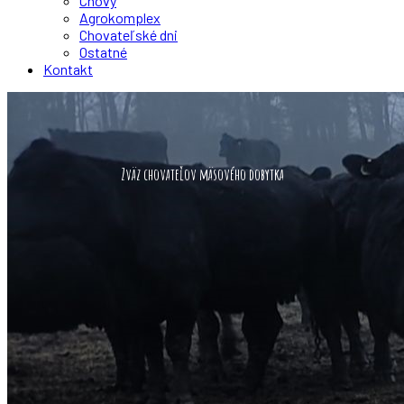
Chovy
Agrokomplex
Chovateľské dni
Ostatné
Kontakt
Zväz chovateľov mäsového dobytka