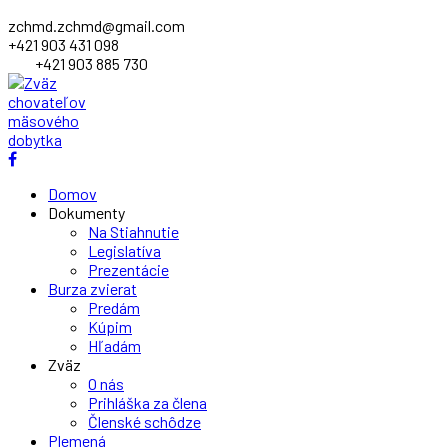
zchmd.zchmd@gmail.com
+421 903 431 098
+421 903 885 730
Facebook
Profile
Domov
Dokumenty
Na Stiahnutie
Legislatíva
Prezentácie
Burza zvierat
Predám
Kúpim
Hľadám
Zväz
O nás
Prihláška za člena
Členské schôdze
Plemená