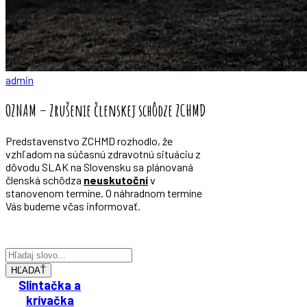
admin
OZNAM – Zrušenie členskej schôdze ZCHMD
Predstavenstvo ZCHMD rozhodlo, že
vzhľadom na súčasnú zdravotnú situáciu z
dôvodu SLAK na Slovensku sa plánovaná
členská schôdza
neuskutoční
v
stanovenom termíne. O náhradnom termíne
Vás budeme včas informovať.
HĽADAŤ
Slintačka a
krívačka