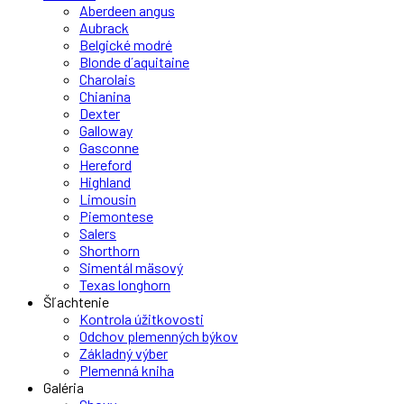
Aberdeen angus
Aubrack
Belgické modré
Blonde d´aquitaine
Charolais
Chianina
Dexter
Galloway
Gasconne
Hereford
Highland
Limousin
Piemontese
Salers
Shorthorn
Simentál mäsový
Texas longhorn
Šľachtenie
Kontrola úžitkovosti
Odchov plemenných býkov
Základný výber
Plemenná kniha
Galéria