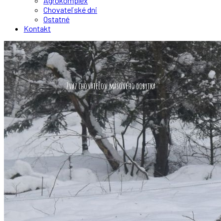
Agrokomplex
Chovateľské dni
Ostatné
Kontakt
Zväz chovateľov mäsového dobytka