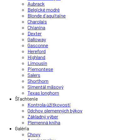
Aubrack
Belgické modré
Blonde d´aquitaine
Charolais
Chianina
Dexter
Galloway
Gasconne
Hereford
Highland
Limousin
Piemontese
Salers
Shorthorn
Simentál mäsový
Texas longhorn
Šľachtenie
Kontrola úžitkovosti
Odchov plemenných býkov
Základný výber
Plemenná kniha
Galéria
Chovy