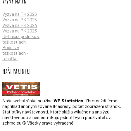
Výzvy na PK
Výzva na PK 2026
Výzva na PK 2025
Výzva na PK 2024
Výzva na PK 2023
Definícia podniku v
tažkostiach
Podnik v
tažkostiach -
tabuľka
NAŠI PARTNERI
Naša webstránka používa
WP Statistics
. Zhromažďujeme
napríklad anonymizované IP adresy, počet zobrazení stránok,
štatistiky návštevnosti, ktoré slúžia výlučne na analýzu
návštevnosti a neidentifikujú jednotlivých používateľov.
zchmd.eu © Všetky práva vyhradené