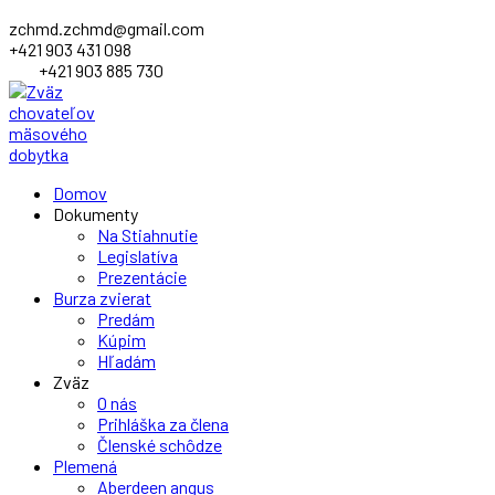
zchmd.zchmd@gmail.com
+421 903 431 098
+421 903 885 730
Facebook
Domov
Profile
Dokumenty
Na Stiahnutie
Legislatíva
Prezentácie
Burza zvierat
Predám
Kúpim
Hľadám
Zväz
O nás
Prihláška za člena
Členské schôdze
Plemená
Aberdeen angus