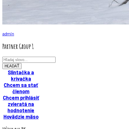
admin
Partner Group 1
HĽADAŤ
Slintačka a
krívačka
Chcem sa stať
členom
Chcem prihlásiť
zvieratá na
hodnotenie
Hovädzie mäso