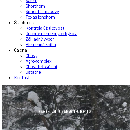
Salers
Shorthorn
Simentál mäsový
Texas longhorn
Šľachtenie
Kontrola úžitkovosti
Odchov plemenných býkov
Základný výber
Plemenná kniha
Galéria
Chovy
Agrokomplex
Chovateľské dni
Ostatné
Kontakt
Zväz chovateľov mäsového dobytka