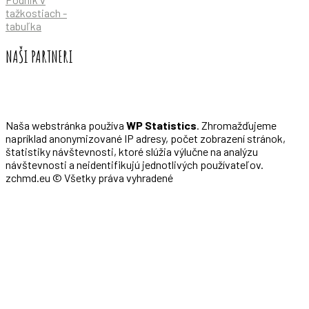
tažkostiach -
tabuľka
NAŠI PARTNERI
Naša webstránka používa
WP Statistics
. Zhromažďujeme
napríklad anonymizované IP adresy, počet zobrazení stránok,
štatistiky návštevnosti, ktoré slúžia výlučne na analýzu
návštevnosti a neidentifikujú jednotlivých používateľov.
zchmd.eu © Všetky práva vyhradené