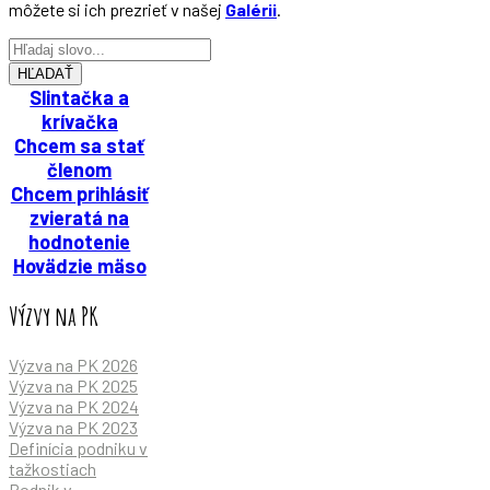
môžete si ich prezrieť v našej
Galérii
.
HĽADAŤ
Slintačka a
krívačka
Chcem sa stať
členom
Chcem prihlásiť
zvieratá na
hodnotenie
Hovädzie mäso
Výzvy na PK
Výzva na PK 2026
Výzva na PK 2025
Výzva na PK 2024
Výzva na PK 2023
Definícia podniku v
tažkostiach
Podnik v