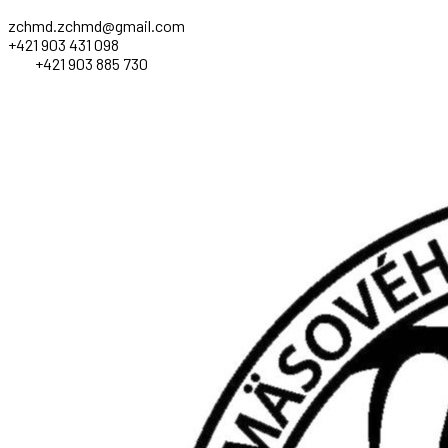
zchmd.zchmd@gmail.com
+421 903 431 098
+421 903 885 730