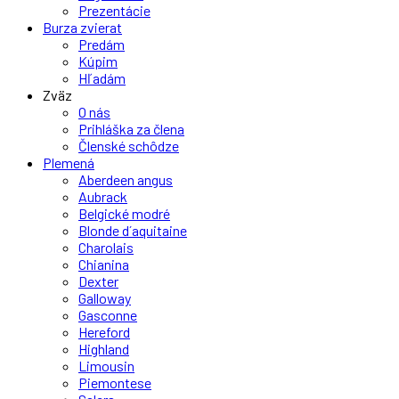
Prezentácie
Burza zvierat
Predám
Kúpim
Hľadám
Zväz
O nás
Prihláška za člena
Členské schôdze
Plemená
Aberdeen angus
Aubrack
Belgické modré
Blonde d´aquitaine
Charolais
Chianina
Dexter
Galloway
Gasconne
Hereford
Highland
Limousin
Piemontese