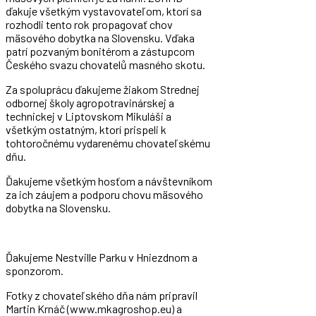
ďakuje všetkým vystavovateľom, ktorí sa
rozhodli tento rok propagovať chov
mäsového dobytka na Slovensku. Vďaka
patrí pozvaným bonitérom a zástupcom
Českého svazu chovatelů masného skotu.
Za spoluprácu ďakujeme žiakom Strednej
odbornej školy agropotravinárskej a
technickej v Liptovskom Mikuláši a
všetkým ostatným, ktorí prispeli k
tohtoročnému vydarenému chovateľskému
dňu.
Ďakujeme všetkým hosťom a návštevníkom
za ich záujem a podporu chovu mäsového
dobytka na Slovensku.
Ďakujeme Nestville Parku v Hniezdnom a
sponzorom.
Fotky z chovateľského dňa nám pripravil
Martin Krnáč (
www.mkagroshop.eu
) a