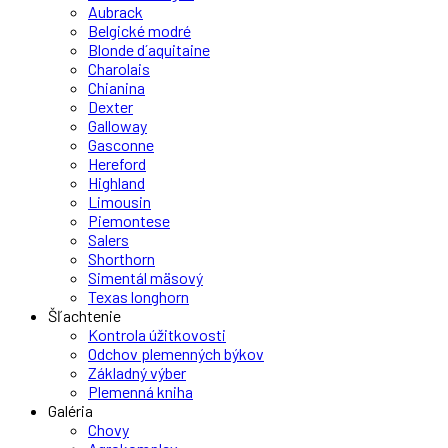
Aubrack
Belgické modré
Blonde d´aquitaine
Charolais
Chianina
Dexter
Galloway
Gasconne
Hereford
Highland
Limousin
Piemontese
Salers
Shorthorn
Simentál mäsový
Texas longhorn
Šľachtenie
Kontrola úžitkovosti
Odchov plemenných býkov
Základný výber
Plemenná kniha
Galéria
Chovy