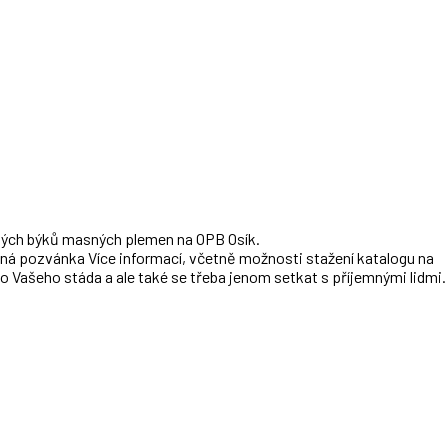
äz chovateľov mäsového doby
ných býků masných plemen na OPB Osík.
ožená pozvánka Více informací, včetně možnosti stažení katalogu na
o Vašeho stáda a ale také se třeba jenom setkat s příjemnými lidmi.