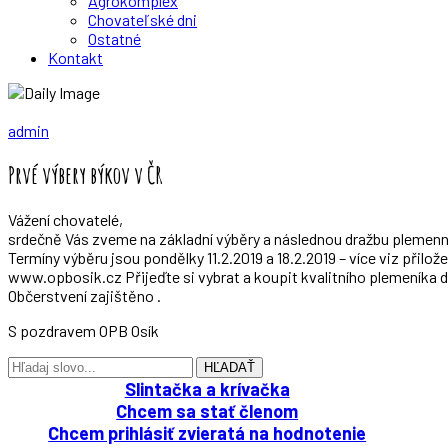
Agrokomplex
Chovateľské dni
Ostatné
Kontakt
Zv
admin
Prvé výbery býkov v ČR
Vážení chovatelé,
srdečně Vás zveme na základní výběry a následnou dražbu plemen
Termíny výběru jsou pondělky 11.2.2019 a 18.2.2019 – více viz přil
www.opbosik.cz Přijeďte si vybrat a koupit kvalitního plemeníka d
Občerstvení zajištěno .
S pozdravem OPB Osík
HĽADAŤ
Slintačka a krívačka
Chcem sa stať členom
Chcem prihlásiť zvieratá na hodnotenie