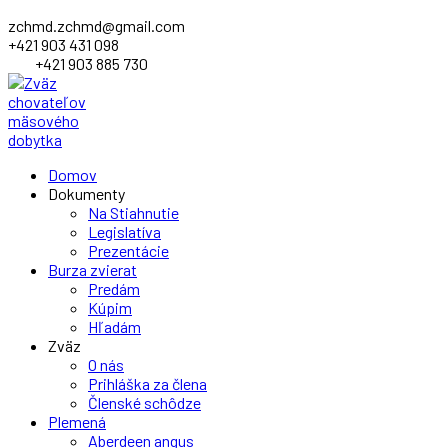
zchmd.zchmd@gmail.com
+421 903 431 098
+421 903 885 730
Facebook
Domov
Profile
Dokumenty
Na Stiahnutie
Legislatíva
Prezentácie
Burza zvierat
Predám
Kúpim
Hľadám
Zväz
O nás
Prihláška za člena
Členské schôdze
Plemená
Aberdeen angus