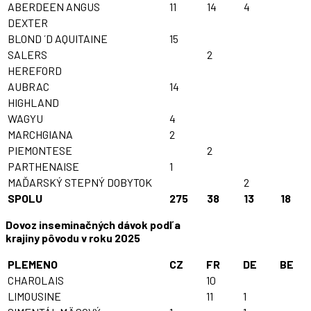
ABERDEEN ANGUS
11
14
4
DEXTER
BLOND ´D AQUITAINE
15
SALERS
2
HEREFORD
AUBRAC
14
HIGHLAND
WAGYU
4
MARCHGIANA
2
PIEMONTESE
2
PARTHENAISE
1
MAĎARSKÝ STEPNÝ DOBYTOK
2
SPOLU
275
38
13
18
Dovoz inseminačných dávok podľa
krajiny pôvodu v roku 2025
PLEMENO
CZ
FR
DE
BE
CHAROLAIS
10
LIMOUSINE
11
1