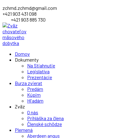
zchmd.zchmd@gmail.com
+421 903 431 098
+421 903 885 730
Facebook
Domov
Profile
Dokumenty
Na Stiahnutie
Legislatíva
Prezentácie
Burza zvierat
Predám
Kúpim
Hľadám
Zväz
O nás
Prihláška za člena
Členské schôdze
Plemená
Aberdeen angus