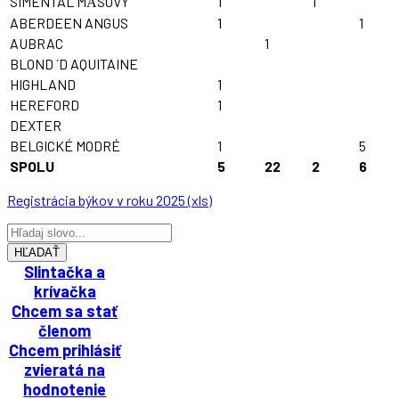
SIMENTÁL MӒSOVÝ
1
1
ABERDEEN ANGUS
1
1
AUBRAC
1
BLOND ´D AQUITAINE
HIGHLAND
1
HEREFORD
1
DEXTER
BELGICKÉ MODRÉ
1
5
SPOLU
5
22
2
6
Registrácia býkov v roku 2025 (xls)
HĽADAŤ
Slintačka a
krívačka
Chcem sa stať
členom
Chcem prihlásiť
zvieratá na
hodnotenie