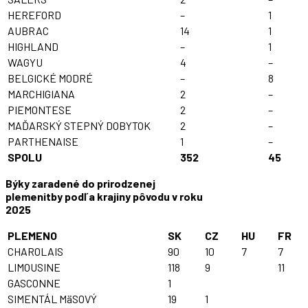
HEREFORD
–
1
AUBRAC
14
1
HIGHLAND
–
1
WAGYU
4
–
BELGICKÉ MODRÉ
–
8
MARCHIGIANA
2
–
PIEMONTESE
2
–
MAĎARSKÝ STEPNÝ DOBYTOK
2
–
PARTHENAISE
1
–
SPOLU
352
45
Býky zaradené do prirodzenej
plemenitby podľa krajiny pôvodu v roku
2025
PLEMENO
SK
CZ
HU
FR
CHAROLAIS
90
10
7
7
LIMOUSINE
118
9
11
GASCONNE
1
SIMENTÁL MäSOVÝ
19
1