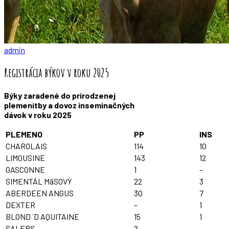
admin
Registrácia býkov v roku 2025
Býky zaradené do prirodzenej
plemenitby a dovoz inseminačných
dávok v roku 2025
PLEMENO
PP
INS
CHAROLAIS
114
10
LIMOUSINE
143
12
GASCONNE
1
–
SIMENTÁL MäSOVÝ
22
3
ABERDEEN ANGUS
30
7
DEXTER
–
1
BLOND ´D AQUITAINE
15
1
SALERS
2
–