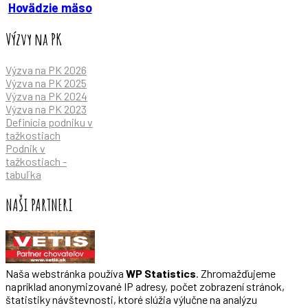
Hovädzie mäso
Výzvy na PK
Výzva na PK 2026
Výzva na PK 2025
Výzva na PK 2024
Výzva na PK 2023
Definícia podniku v
tažkostiach
Podnik v
tažkostiach -
tabuľka
NAŠI PARTNERI
Naša webstránka používa
WP Statistics
. Zhromažďujeme
napríklad anonymizované IP adresy, počet zobrazení stránok,
štatistiky návštevnosti, ktoré slúžia výlučne na analýzu