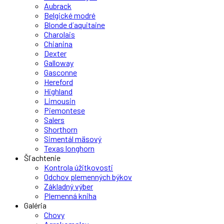
Aubrack
Belgické modré
Blonde d´aquitaine
Charolais
Chianina
Dexter
Galloway
Gasconne
Hereford
Highland
Limousin
Piemontese
Salers
Shorthorn
Simentál mäsový
Texas longhorn
Šľachtenie
Kontrola úžitkovosti
Odchov plemenných býkov
Základný výber
Plemenná kniha
Galéria
Chovy