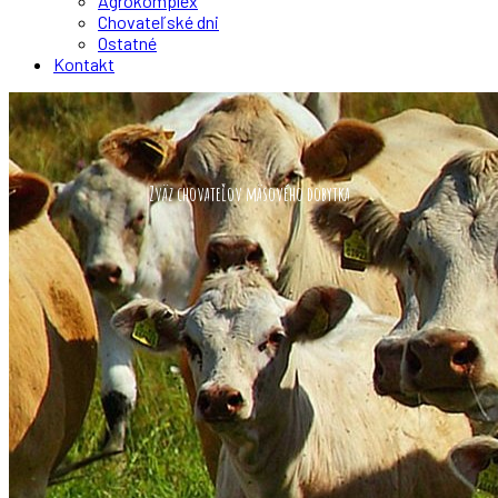
Agrokomplex
Chovateľské dni
Ostatné
Kontakt
Zväz chovateľov mäsového dobytka