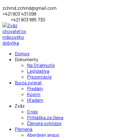
zchmd.zchmd@gmail.com
+421 903 431 098
+421 903 885 730
Facebook
Domov
Profile
Dokumenty
Na Stiahnutie
Legislatíva
Prezentácie
Burza zvierat
Predám
Kúpim
Hľadám
Zväz
O nás
Prihláška za člena
Členské schôdze
Plemená
Aberdeen angus