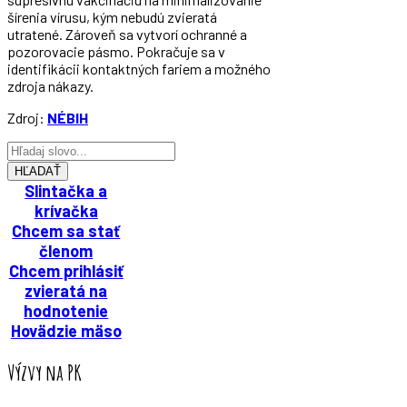
šírenia vírusu, kým nebudú zvieratá
utratené. Zároveň sa vytvorí ochranné a
pozorovacie pásmo. Pokračuje sa v
identifikácii kontaktných fariem a možného
zdroja nákazy.
Zdroj:
NÉBIH
HĽADAŤ
Slintačka a
krívačka
Chcem sa stať
členom
Chcem prihlásiť
zvieratá na
hodnotenie
Hovädzie mäso
Výzvy na PK