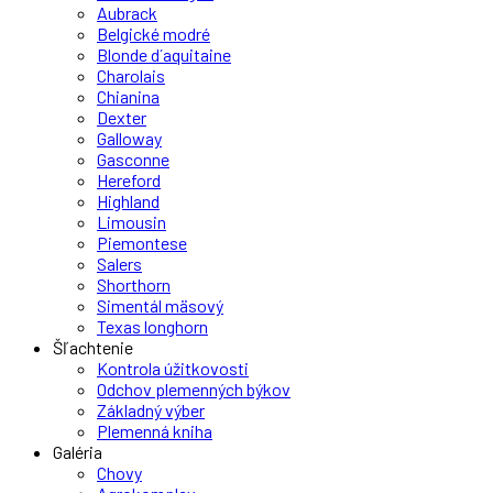
Aubrack
Belgické modré
Blonde d´aquitaine
Charolais
Chianina
Dexter
Galloway
Gasconne
Hereford
Highland
Limousin
Piemontese
Salers
Shorthorn
Simentál mäsový
Texas longhorn
Šľachtenie
Kontrola úžitkovosti
Odchov plemenných býkov
Základný výber
Plemenná kniha
Galéria
Chovy