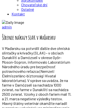
Agrokomplex
Chovateľské dni
Ostatné
Kontakt
Zväz chovateľov mäsového dobytka
admin
Šírenie nákazy SLAK v Maďarsku
V Maďarsku sa potvrdili ďalšie dve ohniská
slintačky a krívačky (SLAK) – v obciach
Dunakiliti a Darnózseli v okrese Győr-
Moson-Sopron, informovalo Laboratórium
Národného úradu pre bezpečnosť
potravinového reťazca (Nemzeti
Élelmiszerlánc-biztonsági Hivatal
laboratóriuma). V správe sa uvádza, že na
farme v Darnózseli sa nachádza 1000
zvierat, na farme v Dunakiliti sa nachádza
2500 zvierat. Vzorky z oboch fariem mali 11.
a 21. marca negatívne výsledky testov.
Hlavný štátny veterinár okamžite nariadil
supresívnu vakcináciu na minimalizovanie