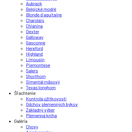
Aubrack
Belgické modré
Blonde d´aquitaine
Charolais
Chianina
Dexter
Galloway
Gasconne
Hereford
Highland
Limousin
Piemontese
Salers
Shorthorn
Simentál mäsový
Texas longhorn
Šľachtenie
Kontrola úžitkovosti
Odchov plemenných býkov
Základný výber
Plemenná kniha
Galéria
Chovy