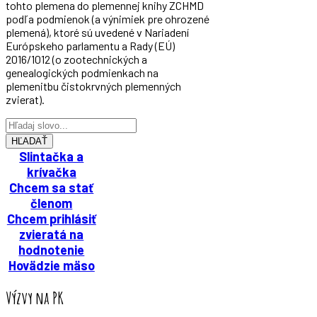
tohto plemena do plemennej knihy ZCHMD
podľa podmienok (a výnimiek pre ohrozené
plemená), ktoré sú uvedené v Nariadení
Európskeho parlamentu a Rady (EÚ)
2016/1012 (o zootechnických a
genealogických podmienkach na
plemenitbu čistokrvných plemenných
zvierat).
HĽADAŤ
Slintačka a
krívačka
Chcem sa stať
členom
Chcem prihlásiť
zvieratá na
hodnotenie
Hovädzie mäso
Výzvy na PK