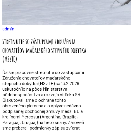
admin
Stretnutie so zástupcami Združenia
chovateľov maďarského stepného dobytka
(MSzTE)
Ďalšie pracovné stretnutie so zástupcami
Združenia chovateľov maďarského
stepného dobytka (MSzTE) sa 13.2.2026
uskutočnilo na pôde Ministerstva
pôdohospodárstva a rozvoja vidieka SR.
Diskutovali sme o ochrane tohto
ohrozeného plemena a o vplyve nedávno
podpísanej obchodnej zmluvy medzi EÚ a
krajinami Mercosur (Argentína, Brazília,
Paraguaj, Uruguaj) na tieto snahy. Zároveň
sme preberali podmienky zápisu zvierat