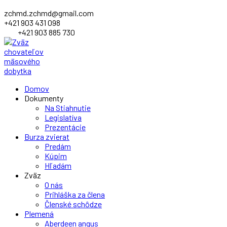
zchmd.zchmd@gmail.com
+421 903 431 098
+421 903 885 730
Facebook
Domov
Profile
Dokumenty
Na Stiahnutie
Legislatíva
Prezentácie
Burza zvierat
Predám
Kúpim
Hľadám
Zväz
O nás
Prihláška za člena
Členské schôdze
Plemená
Aberdeen angus