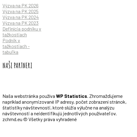
Výzva na PK 2026
Výzva na PK 2025
Výzva na PK 2024
Výzva na PK 2023
Definícia podniku v
tažkostiach
Podnik v
tažkostiach -
tabuľka
NAŠI PARTNERI
Naša webstránka používa
WP Statistics
. Zhromažďujeme
napríklad anonymizované IP adresy, počet zobrazení stránok,
štatistiky návštevnosti, ktoré slúžia výlučne na analýzu
návštevnosti a neidentifikujú jednotlivých používateľov.
zchmd.eu © Všetky práva vyhradené