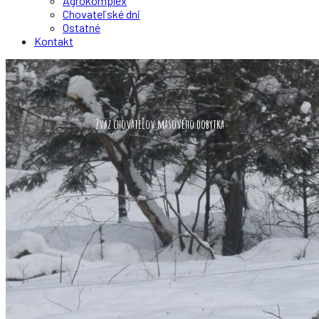
Agrokomplex
Chovateľské dni
Ostatné
Kontakt
Zväz chovateľov mäsového dobytka