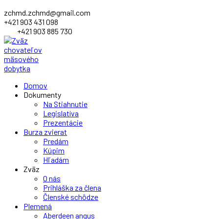
zchmd.zchmd@gmail.com
+421 903 431 098
+421 903 885 730
Facebook
Domov
Profile
Dokumenty
Na Stiahnutie
Legislatíva
Prezentácie
Burza zvierat
Predám
Kúpim
Hľadám
Zväz
O nás
Prihláška za člena
Členské schôdze
Plemená
Aberdeen angus