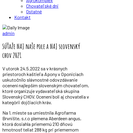
Agrokomplex
Chovateľské dni
Ostatné
Kontakt
Zväz chovateľov mäsového dobytka
admin
Súťaže NAJ naše pole a NAJ slovenský
chov 2021
V utorok 24.5.2022 sa v krásnych
priestoroch kaštieľa Apony v Oponiciach
uskutočnilo slávnostné odovzdávanie
ocenení najlepším slovenským chovateľom,
ktoré organizuje vydavateľská skupina
Slovenský CHOV. Ocenení boli aj chovatelia v
kategórii dojčiacich kráv.
Na 1. mieste sa umiestnila Agrofarma
Brvnište, s.r.o plemena Aberdeen angus,
ktorá dosiahla priemernú 210 dňovú
hmotnosť teliat 288 kg pri priemernom