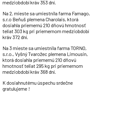
medziobdobí kráv 353 dní.
Na 2. mieste sa umiestnila farma Famago,
s.r.o Beňuš plemena Charolais, ktorá
dosiahla priemernú 210 dňovú hmotnosť
teliat 303 kg pri priemernom medziobdobí
kráv 372 dní.
Na 3 mieste sa umiestnila farma TORNO,
s.r.o., Vyšný Tvarožec plemena Limousin,
ktorá dosiahla priemernú 210 dňovú
hmotnosť teliat 295 kg pri priemernom
medziobdobí kráv 368 dní.
K dosiahnutému úspechu srdečne
gratulujeme !