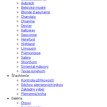
Aubrack
Belgické modré
Blonde d´aquitaine
Charolais
Chianina
Dexter
Galloway
Gasconne
Hereford
Highland
Limousin
Piemontese
Salers
Shorthorn
Simentál mäsový
Texas longhorn
Šľachtenie
Kontrola úžitkovosti
Odchov plemenných býkov
Základný výber
Plemenná kniha
Galéria
Chovy