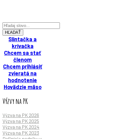
HĽADAŤ
Slintačka a
krívačka
Chcem sa stať
členom
Chcem prihlásiť
zvieratá na
hodnotenie
Hovädzie mäso
Výzvy na PK
Výzva na PK 2026
Výzva na PK 2025
Výzva na PK 2024
Výzva na PK 2023
Definícia podniku v