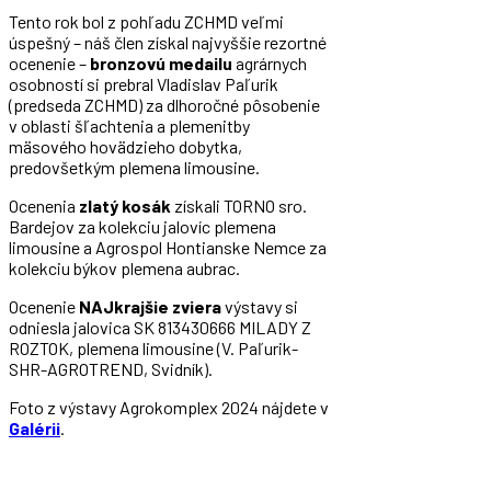
Tento rok bol z pohľadu ZCHMD veľmi
úspešný – náš člen získal najvyššie rezortné
ocenenie –
bronzovú medailu
agrárnych
osobností si prebral Vladislav Paľurik
(predseda ZCHMD) za dlhoročné pôsobenie
v oblasti šľachtenia a plemenitby
mäsového hovädzieho dobytka,
predovšetkým plemena limousine.
Ocenenia
zlatý kosák
získali TORNO sro.
Bardejov za kolekciu jalovíc plemena
limousine a Agrospol Hontianske Nemce za
kolekciu býkov plemena aubrac.
Ocenenie
NAJkrajšie zviera
výstavy si
odniesla jalovica SK 813430666 MILADY Z
ROZTOK, plemena limousine (V. Paľurik-
SHR-AGROTREND, Svidník).
Foto z výstavy Agrokomplex 2024 nájdete v
Galérii
.