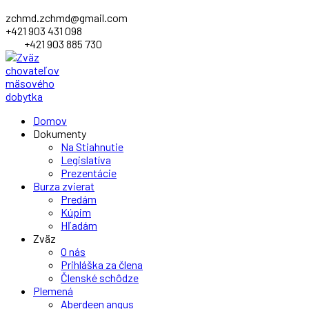
zchmd.zchmd@gmail.com
+421 903 431 098
+421 903 885 730
Facebook
Domov
Profile
Dokumenty
Na Stiahnutie
Legislatíva
Prezentácie
Burza zvierat
Predám
Kúpim
Hľadám
Zväz
O nás
Prihláška za člena
Členské schôdze
Plemená
Aberdeen angus