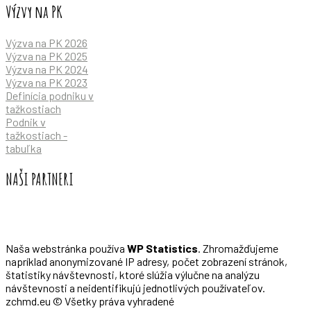
Výzvy na PK
Výzva na PK 2026
Výzva na PK 2025
Výzva na PK 2024
Výzva na PK 2023
Definícia podniku v
tažkostiach
Podnik v
tažkostiach -
tabuľka
NAŠI PARTNERI
Naša webstránka používa
WP Statistics
. Zhromažďujeme
napríklad anonymizované IP adresy, počet zobrazení stránok,
štatistiky návštevnosti, ktoré slúžia výlučne na analýzu
návštevnosti a neidentifikujú jednotlivých používateľov.
zchmd.eu © Všetky práva vyhradené