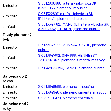
SK 812800660, a teľa – jalovičku SK
1.miesto
813851055, plemeno limousine
SK 813228011 a teľa – jalovičku SK
2.miesto
813927072, plemeno charolais
SK 813347182, MARGRET a teľa – býčka SK
3.miesto
813907432, EDUARD, plemeno aubrac
Mladý plemenný
býk
FR 1221143699, AUV 534, SAYOL, plemeno
1.miesto
aubrac
SK 813847812, SMV 688, HENNESSY
2.miesto
TATRANSKÝ, plemeno simentál mäsový
3.miesto
FR 1542083793, TANAT, plemeno aubrac
Jalovica do 2
rokov
1.miesto
SK 813849568, plemeno limousine
2.miesto
SK 813849407, plemeno simentál mäsový
3.miesto
SK 813606179, plemeno charolais
Jalovica nad 2
roky