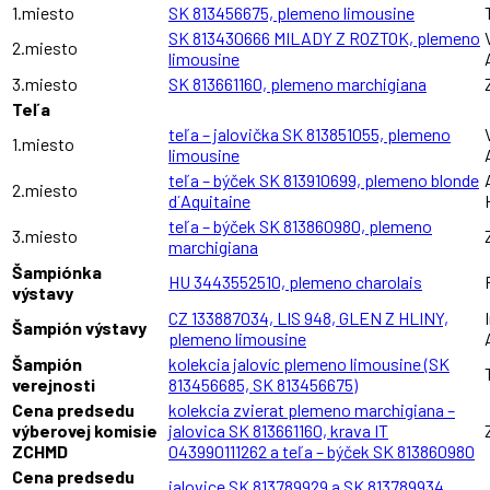
1.miesto
SK 813456675, plemeno limousine
SK 813430666 MILADY Z ROZTOK, plemeno
2.miesto
limousine
3.miesto
SK 813661160, plemeno marchigiana
Teľa
teľa – jalovička SK 813851055, plemeno
1.miesto
limousine
teľa – býček SK 813910699, plemeno blonde
2.miesto
d´Aquitaine
teľa – býček SK 813860980, plemeno
3.miesto
marchigiana
Šampiónka
HU 3443552510, plemeno charolais
výstavy
CZ 133887034, LIS 948, GLEN Z HLINY,
Šampión výstavy
plemeno limousine
Šampión
kolekcia jalovíc plemeno limousine (SK
verejnosti
813456685, SK 813456675)
Cena predsedu
kolekcia zvierat plemeno marchigiana –
výberovej komisie
jalovica SK 813661160, krava IT
ZCHMD
043990111262 a teľa – býček SK 813860980
Cena predsedu
jalovice SK 813789929 a SK 813789934,