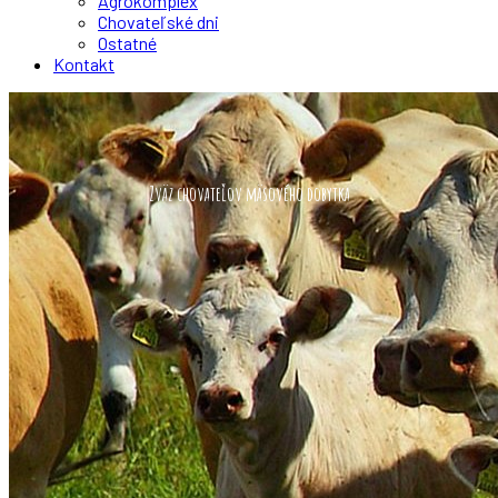
Agrokomplex
Chovateľské dni
Ostatné
Kontakt
Zväz chovateľov mäsového dobytka