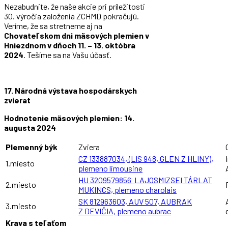
Nezabudnite, že naše akcie pri príležitosti
30. výročia založenia ZCHMD pokračujú.
Veríme, že sa stretneme aj na
Chovateľskom dni mäsových plemien v
Hniezdnom v dňoch 11. – 13. októbra
2024
. Tešíme sa na Vašu účasť.
17. Národná výstava hospodárskych
zvierat
Hodnotenie mäsových plemien: 14.
augusta 2024
Plemenný býk
Zviera
CZ 133887034, (LIS 948, GLEN Z HLINY),
1.miesto
plemeno limousine
HU 3209579856 LAJOSMIZSEI TÁRLAT
2.miesto
MUKINCS, plemeno charolais
SK 812963603, AUV 507, AUBRAK
3.miesto
Z DEVIČIA, plemeno aubrac
Krava s teľaťom