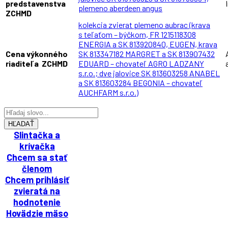
predstavenstva
plemeno aberdeen angus
ZCHMD
kolekcia zvierat plemeno aubrac (krava
s teľaťom – býčkom, FR 1215118308
ENERGIA a SK 813920840, EUGEN, krava
Cena výkonného
SK 813347182 MARGRET a SK 813907432
riaditeľa ZCHMD
EDUARD – chovateľ AGRO LADZANY
s.r.o.; dve jalovice SK 813603258 ANABEL
a SK 813603284 BEGONIA – chovateľ
AUCHFARM s.r.o.)
HĽADAŤ
Slintačka a
krívačka
Chcem sa stať
členom
Chcem prihlásiť
zvieratá na
hodnotenie
Hovädzie mäso