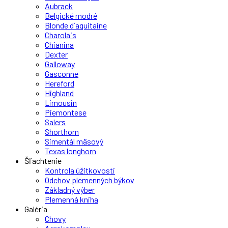
Aubrack
Belgické modré
Blonde d´aquitaine
Charolais
Chianina
Dexter
Galloway
Gasconne
Hereford
Highland
Limousin
Piemontese
Salers
Shorthorn
Simentál mäsový
Texas longhorn
Šľachtenie
Kontrola úžitkovosti
Odchov plemenných býkov
Základný výber
Plemenná kniha
Galéria
Chovy