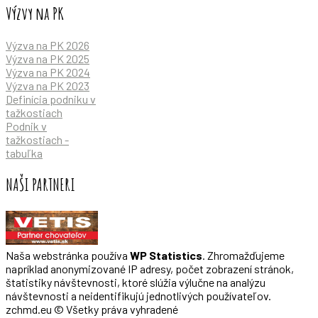
Výzvy na PK
Výzva na PK 2026
Výzva na PK 2025
Výzva na PK 2024
Výzva na PK 2023
Definícia podniku v
tažkostiach
Podnik v
tažkostiach -
tabuľka
NAŠI PARTNERI
Naša webstránka používa
WP Statistics
. Zhromažďujeme
napríklad anonymizované IP adresy, počet zobrazení stránok,
štatistiky návštevnosti, ktoré slúžia výlučne na analýzu
návštevnosti a neidentifikujú jednotlivých používateľov.
zchmd.eu © Všetky práva vyhradené