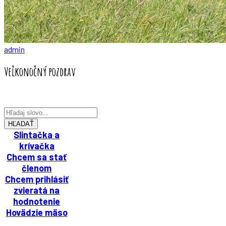
admin
Veľkonočný pozdrav
HĽADAŤ
Slintačka a
krívačka
Chcem sa stať
členom
Chcem prihlásiť
zvieratá na
hodnotenie
Hovädzie mäso