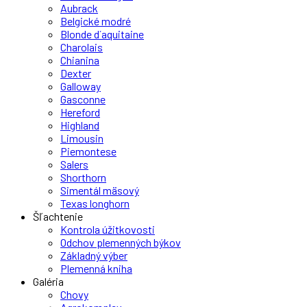
Aubrack
Belgické modré
Blonde d´aquitaine
Charolais
Chianina
Dexter
Galloway
Gasconne
Hereford
Highland
Limousin
Piemontese
Salers
Shorthorn
Simentál mäsový
Texas longhorn
Šľachtenie
Kontrola úžitkovosti
Odchov plemenných býkov
Základný výber
Plemenná kniha
Galéria
Chovy