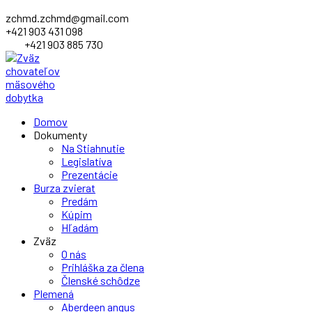
zchmd.zchmd@gmail.com
+421 903 431 098
+421 903 885 730
Facebook
Domov
Profile
Dokumenty
Na Stiahnutie
Legislatíva
Prezentácie
Burza zvierat
Predám
Kúpim
Hľadám
Zväz
O nás
Prihláška za člena
Členské schôdze
Plemená
Aberdeen angus