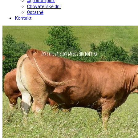
Agrokomplex
Chovateľské dni
Ostatné
Kontakt
Zväz chovateľov mäsového dobytka