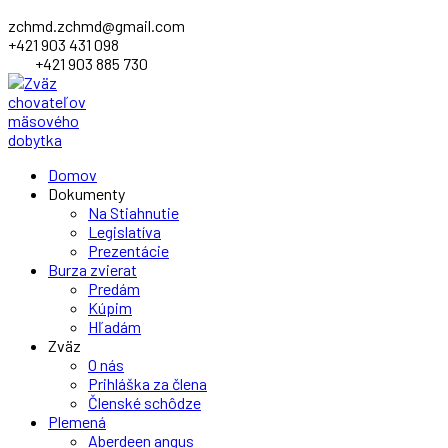
zchmd.zchmd@gmail.com
+421 903 431 098
+421 903 885 730
Facebook
Domov
Profile
Dokumenty
Na Stiahnutie
Legislatíva
Prezentácie
Burza zvierat
Predám
Kúpim
Hľadám
Zväz
O nás
Prihláška za člena
Členské schôdze
Plemená
Aberdeen angus