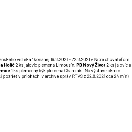
äz chovateľov mäsového doby
nského vidieka “ konanej 19.8.2021 – 22.8.2021 v Nitre chovateľom,
a Holíč
2 ks jalovíc plemena Limousin,
PD Nový Živo
t 2 ks jalovíc a
emce
1 ks plemenný býk plemena Charolais. Na výstave okrem
 pozrieť v prílohách, v archíve správ RTVS z 22.8.2021 cca 24 min)