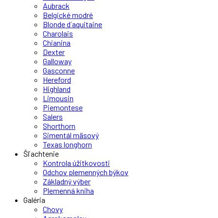
Aubrack
Belgické modré
Blonde d´aquitaine
Charolais
Chianina
Dexter
Galloway
Gasconne
Hereford
Highland
Limousin
Piemontese
Salers
Shorthorn
Simentál mäsový
Texas longhorn
Šľachtenie
Kontrola úžitkovosti
Odchov plemenných býkov
Základný výber
Plemenná kniha
Galéria
Chovy