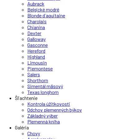
Aubrack
Belgické modré
Blonde d´aquitaine
Charolais
Chianina
Dexter
Galloway
Gasconne
Hereford
Highland
Limousin
Piemontese
Salers
Shorthorn
Simentál mäsový
Texas longhorn
Šľachtenie
Kontrola úžitkovosti
Odchov plemenných býkov
Základný výber
Plemenná kniha
Galéria
Chovy