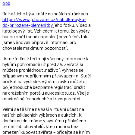
opb
Od každého býka máte na našich stránkách
https://www.jchovatel.cz/nabidka-byku-
do-prirozene-plemenitby
jeho fotku, video a
katalogový list. Vzhledem k tomu, že výběry
budou opět (snad naposled) neveřejné, tak
jsme věnovali přípravě informací pro
chovatele maximum pozornosti.
Jsme jediní, kteří mají všechny informace k
býkům pohromadě už před ZV. Zvířata si
můžete prohlédnout „naživo“, vyhnete se
případným nepříjemným překvapením. Stačí
počkat na výsledek výběru a býka můžete
po jednoduché bezplatné registraci dražit
na dražebním portálu aukceskotu.cz. Vše je
maximálně jednoduché a transparentní.
Velmi se těšíme na Vaši virtuální účast na
našich základních výběrech a aukcích. K
dnešnímu dni máme v systému přihlášeno
téměř 150 chovatelů, kteří mohou bez
omezení kupovat zvířata – přidejte se k nim