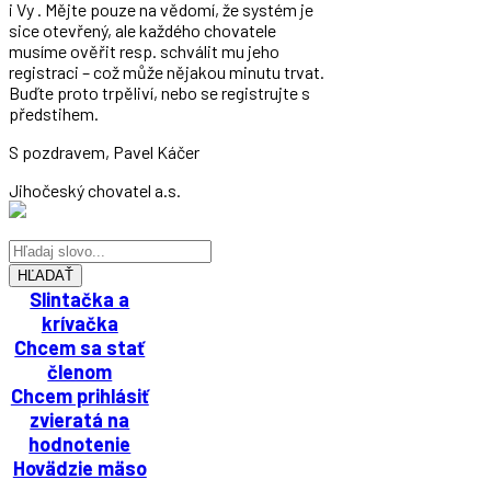
i Vy . Mějte pouze na vědomí, že systém je
sice otevřený, ale každého chovatele
musíme ověřit resp. schválit mu jeho
registraci – což může nějakou minutu trvat.
Buďte proto trpěliví, nebo se registrujte s
předstihem.
S pozdravem, Pavel Káčer
Jihočeský chovatel a.s.
HĽADAŤ
Slintačka a
krívačka
Chcem sa stať
členom
Chcem prihlásiť
zvieratá na
hodnotenie
Hovädzie mäso