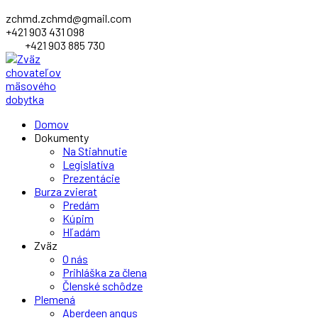
zchmd.zchmd@gmail.com
+421 903 431 098
+421 903 885 730
Facebook
Domov
Profile
Dokumenty
Na Stiahnutie
Legislatíva
Prezentácie
Burza zvierat
Predám
Kúpim
Hľadám
Zväz
O nás
Prihláška za člena
Členské schôdze
Plemená
Aberdeen angus