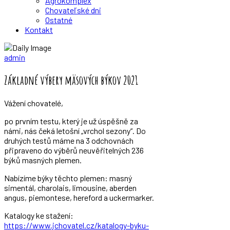
Agrokomplex
Chovateľské dni
Ostatné
Kontakt
Zväz chovateľov mäsového dobytka
admin
Základné výbery mäsových býkov 2021
Vážení chovatelé,
po prvním testu, který je už úspěšně za
námi, nás čeká letošní „vrchol sezony“. Do
druhých testů máme na 3 odchovnách
připraveno do výběrů neuvěřitelných 236
býků masných plemen.
Nabízíme býky těchto plemen: masný
simentál, charolais, limousine, aberden
angus, piemontese, hereford a uckermarker.
Katalogy ke stažení:
https://www.jchovatel.cz/katalogy-byku-