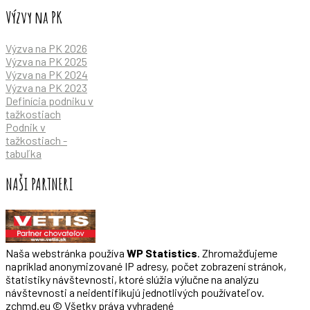
Výzvy na PK
Výzva na PK 2026
Výzva na PK 2025
Výzva na PK 2024
Výzva na PK 2023
Definícia podniku v
tažkostiach
Podnik v
tažkostiach -
tabuľka
NAŠI PARTNERI
Naša webstránka používa
WP Statistics
. Zhromažďujeme
napríklad anonymizované IP adresy, počet zobrazení stránok,
štatistiky návštevnosti, ktoré slúžia výlučne na analýzu
návštevnosti a neidentifikujú jednotlivých používateľov.
zchmd.eu © Všetky práva vyhradené