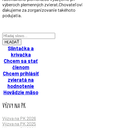
výberoch plemenných zvierat.Chovateľovi
ďakujeme za zorganizovanie takéhoto
podujatia.
HĽADAŤ
Slintačka a
krívačka
Chcem sa stať
členom
Chcem prihlásiť
zvieratá na
hodnotenie
Hovädzie mäso
Výzvy na PK
Výzva na PK 2026
Výzva na PK 2025