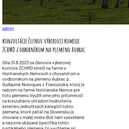
admin
konzultácie členov výberovej komisie
ZCHMD z odborníkom na plemeno Aubrac
Dňa 31.8.2023 sa členovia výberovej
komisie ZCHMD stretli na farme v
Hontianskych Nemcoch s chovateľom a
oodborníkom na plemeno Aubrac p.
Guillaume Nolorgues z Francúzska, ktorý je
radcom na farme Hontianske Nemce pre
toto plemeno.Využili sme jeho prítomnosť
na konzultácie ohľadom hodnotenia
exteriéru jednotlivých kategórií tohto
plemena, ktoré zatiaľ na Slovensku je
chované v malej miere.Boli nám vysvetlené
a názorne ukázané špecifiká tohto
rustikálneho plemena,čo využijeme pri