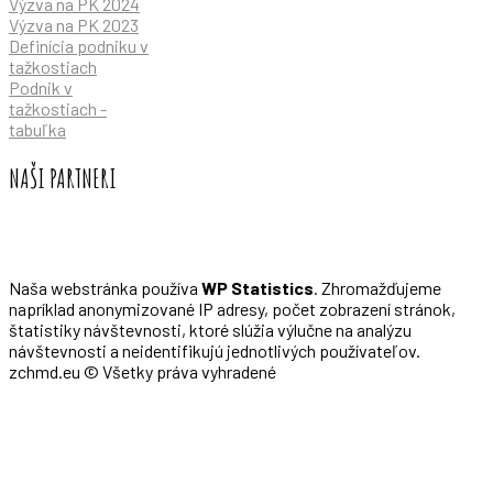
Výzva na PK 2024
Výzva na PK 2023
Definícia podniku v
tažkostiach
Podnik v
tažkostiach -
tabuľka
NAŠI PARTNERI
Naša webstránka používa
WP Statistics
. Zhromažďujeme
napríklad anonymizované IP adresy, počet zobrazení stránok,
štatistiky návštevnosti, ktoré slúžia výlučne na analýzu
návštevnosti a neidentifikujú jednotlivých používateľov.
zchmd.eu © Všetky práva vyhradené