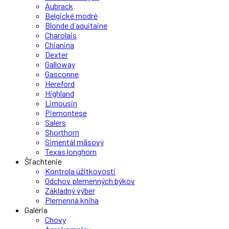
Aubrack
Belgické modré
Blonde d´aquitaine
Charolais
Chianina
Dexter
Galloway
Gasconne
Hereford
Highland
Limousin
Piemontese
Salers
Shorthorn
Simentál mäsový
Texas longhorn
Šľachtenie
Kontrola úžitkovosti
Odchov plemenných býkov
Základný výber
Plemenná kniha
Galéria
Chovy