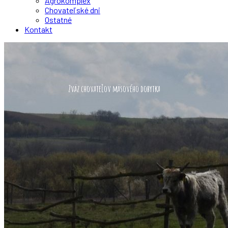
Agrokomplex
Chovateľské dni
Ostatné
Kontakt
Zväz chovateľov mäsového dobytka