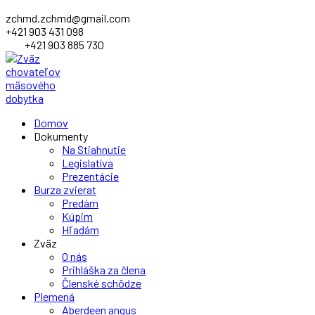
zchmd.zchmd@gmail.com
+421 903 431 098
+421 903 885 730
Facebook
Domov
Profile
Dokumenty
Na Stiahnutie
Legislatíva
Prezentácie
Burza zvierat
Predám
Kúpim
Hľadám
Zväz
O nás
Prihláška za člena
Členské schôdze
Plemená
Aberdeen angus