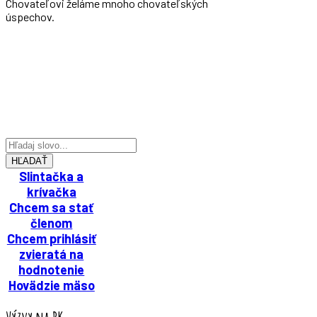
Chovateľovi želáme mnoho chovateľských
úspechov.
HĽADAŤ
Slintačka a
krívačka
Chcem sa stať
členom
Chcem prihlásiť
zvieratá na
hodnotenie
Hovädzie mäso