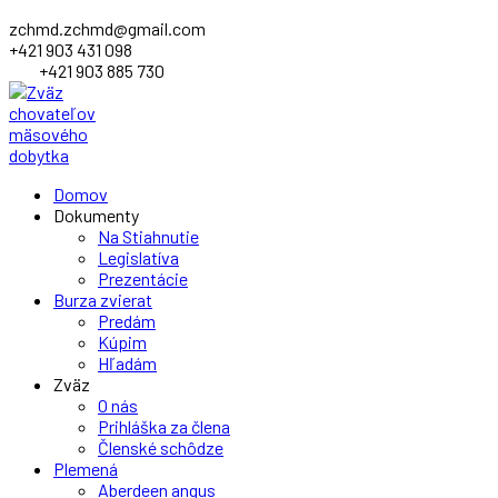
zchmd.zchmd@gmail.com
+421 903 431 098
+421 903 885 730
Facebook
Domov
Profile
Dokumenty
Na Stiahnutie
Legislatíva
Prezentácie
Burza zvierat
Predám
Kúpim
Hľadám
Zväz
O nás
Prihláška za člena
Členské schôdze
Plemená
Aberdeen angus