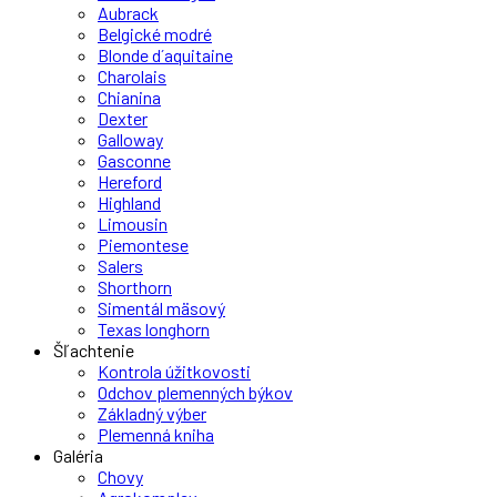
Aubrack
Belgické modré
Blonde d´aquitaine
Charolais
Chianina
Dexter
Galloway
Gasconne
Hereford
Highland
Limousin
Piemontese
Salers
Shorthorn
Simentál mäsový
Texas longhorn
Šľachtenie
Kontrola úžitkovosti
Odchov plemenných býkov
Základný výber
Plemenná kniha
Galéria
Chovy