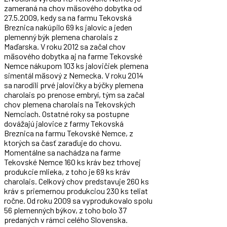
zameraná na chov mäsového dobytka od
27.5.2009, kedy sa na farmu Tekovská
Breznica nakúpilo 69 ks jalovíc a jeden
plemenný býk plemena charolais z
Maďarska. V roku 2012 sa začal chov
mäsového dobytka aj na farme Tekovské
Nemce nákupom 103 ks jalovičiek plemena
simentál mäsový z Nemecka. V roku 2014
sa narodili prvé jalovičky a býčky plemena
charolais po prenose embryí, tým sa začal
chov plemena charolais na Tekovských
Nemciach. Ostatné roky sa postupne
dovážajú jalovice z farmy Tekovská
Breznica na farmu Tekovské Nemce, z
ktorých sa časť zaraďuje do chovu.
Momentálne sa nachádza na farme
Tekovské Nemce 160 ks kráv bez trhovej
produkcie mlieka, z toho je 69 ks kráv
charolais. Celkový chov predstavuje 260 ks
kráv s priemernou produkciou 230 ks teliat
ročne. Od roku 2009 sa vyprodukovalo spolu
56 plemenných býkov, z toho bolo 37
predaných v rámci celého Slovenska.