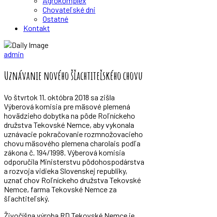
Agrokomplex
Chovateľské dni
Ostatné
Kontakt
Zväz chovateľov mäsového dobytka
admin
Uznávanie nového šľachtiteľského chovu
Vo štvrtok 11. októbra 2018 sa zišla
Výberová komisia pre mäsové plemená
hovädzieho dobytka na pôde Roľníckeho
družstva Tekovské Nemce, aby vykonala
uznávacie pokračovanie rozmnožovacieho
chovu mäsového plemena charolais podľa
zákona č. 194/1998. Výberová komisia
odporučila Ministerstvu pôdohospodárstva
a rozvoja vidieka Slovenskej republiky,
uznať chov Roľníckeho družstva Tekovské
Nemce, farma Tekovské Nemce za
šľachtiteľský.
Živočíšna výroba RD Tekovské Nemce je