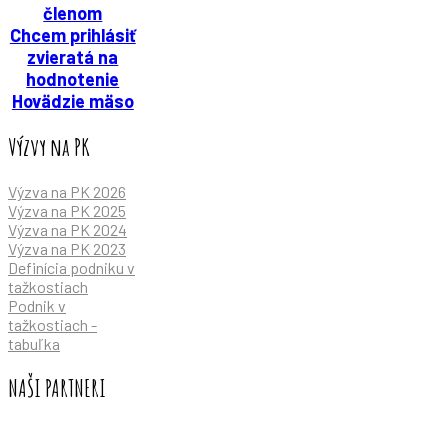
členom
Chcem prihlásiť
zvieratá na
hodnotenie
Hovädzie mäso
Výzvy na PK
Výzva na PK 2026
Výzva na PK 2025
Výzva na PK 2024
Výzva na PK 2023
Definícia podniku v
tažkostiach
Podnik v
tažkostiach -
tabuľka
NAŠI PARTNERI