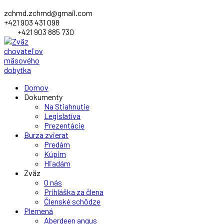
zchmd.zchmd@gmail.com
+421 903 431 098
+421 903 885 730
Facebook
Domov
Profile
Dokumenty
Na Stiahnutie
Legislatíva
Prezentácie
Burza zvierat
Predám
Kúpim
Hľadám
Zväz
O nás
Prihláška za člena
Členské schôdze
Plemená
Aberdeen angus