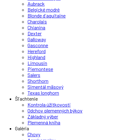
Aubrack
Belgické modré
Blonde d´aquitaine
Charolais
Chianina
Dexter
Galloway
Gasconne
Hereford
Highland
Limousin
Piemontese
Salers
Shorthorn
Simentál mäsový
Texas longhorn
Šľachtenie
Kontrola úžitkovosti
Odchov plemenných býkov
Základný výber
Plemenná kniha
Galéria
Chovy