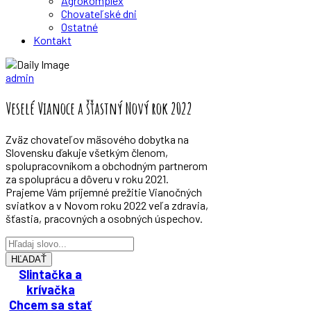
Agrokomplex
Chovateľské dni
Ostatné
Kontakt
Zväz chovateľov mäsového dobytka
admin
Veselé Vianoce a šťastný Nový rok 2022
Zväz chovateľov mäsového dobytka na
Slovensku ďakuje všetkým členom,
spolupracovníkom a obchodným partnerom
za spoluprácu a dôveru v roku 2021.
Prajeme Vám príjemné prežitie Vianočných
sviatkov a v Novom roku 2022 veľa zdravia,
šťastia, pracovných a osobných úspechov.
HĽADAŤ
Slintačka a
krívačka
Chcem sa stať