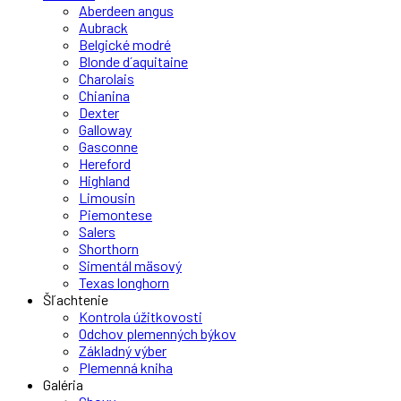
Aberdeen angus
Aubrack
Belgické modré
Blonde d´aquitaine
Charolais
Chianina
Dexter
Galloway
Gasconne
Hereford
Highland
Limousin
Piemontese
Salers
Shorthorn
Simentál mäsový
Texas longhorn
Šľachtenie
Kontrola úžitkovosti
Odchov plemenných býkov
Základný výber
Plemenná kniha
Galéria