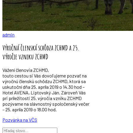
admin
Výročná členská schôdza ZCHMD a 25.
výročie vzniku ZCHMD
Vážení členovia ZCHMD,
touto cestou si Vás dovoľujeme pozvať na
výročnú členskú schôdzu ZCHMD, ktorá sa
uskutoční dňa 25. apríla 2019 o 14.30 hod –
Hotel AVENA, Liptovský Ján. Zároveň Vás
pri príležitosti 25. výročia vzniku ZCHMD
pozývame na slávnostný spoločenský večer
– 25. apríla 2019 o 18.00 hod.
Pozvánka na VČS