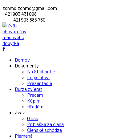
zchmd.zchmd@gmail.com
+421 903 431 098
+421 903 885 730
Facebook
Profile
Domov
Dokumenty
Na Stiahnutie
Legislatíva
Prezentácie
Burza zvierat
Predám
Kúpim
Hľadám
Zväz
O nás
Prihláška za člena
Členské schôdze
Plemená