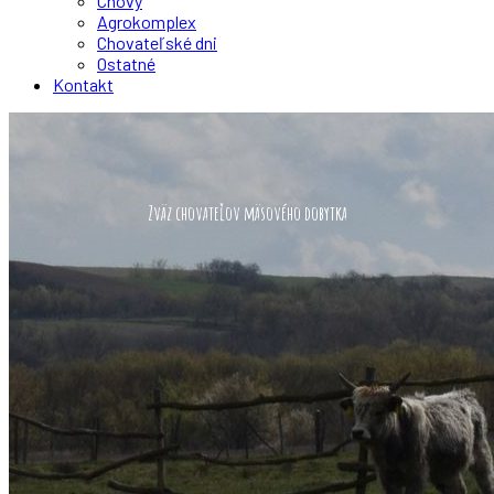
Chovy
Agrokomplex
Chovateľské dni
Ostatné
Kontakt
Zväz chovateľov mäsového dobytka