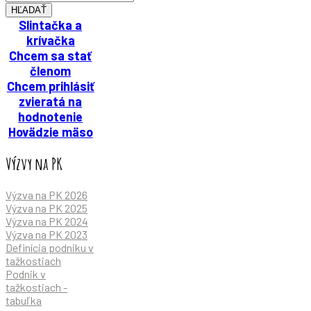
HĽADAŤ
Slintačka a
krívačka
Chcem sa stať
členom
Chcem prihlásiť
zvieratá na
hodnotenie
Hovädzie mäso
Výzvy na PK
Výzva na PK 2026
Výzva na PK 2025
Výzva na PK 2024
Výzva na PK 2023
Definícia podniku v
tažkostiach
Podnik v
tažkostiach -
tabuľka