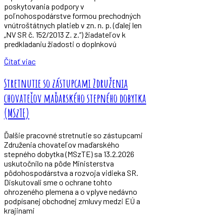
poskytovania podpory v
poľnohospodárstve formou prechodných
vnútroštátnych platieb v zn. n. p. (ďalej len
„NV SR č. 152/2013 Z. z.“) žiadateľov k
predkladaniu žiadosti o doplnkovú
Čítať viac
Stretnutie so zástupcami Združenia
chovateľov maďarského stepného dobytka
(MSzTE)
Ďalšie pracovné stretnutie so zástupcami
Združenia chovateľov maďarského
stepného dobytka (MSzTE) sa 13.2.2026
uskutočnilo na pôde Ministerstva
pôdohospodárstva a rozvoja vidieka SR.
Diskutovali sme o ochrane tohto
ohrozeného plemena a o vplyve nedávno
podpísanej obchodnej zmluvy medzi EÚ a
krajinami