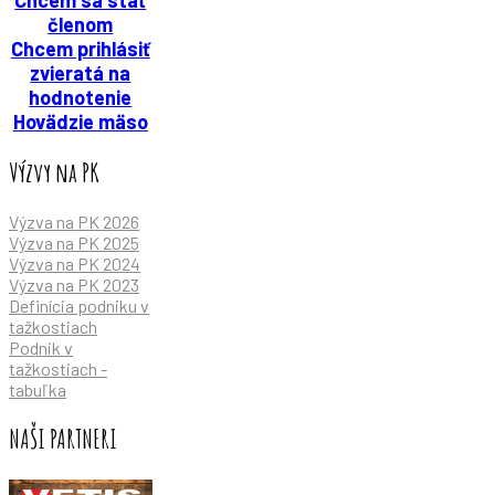
Chcem sa stať
členom
Chcem prihlásiť
zvieratá na
hodnotenie
Hovädzie mäso
Výzvy na PK
Výzva na PK 2026
Výzva na PK 2025
Výzva na PK 2024
Výzva na PK 2023
Definícia podniku v
tažkostiach
Podnik v
tažkostiach -
tabuľka
NAŠI PARTNERI