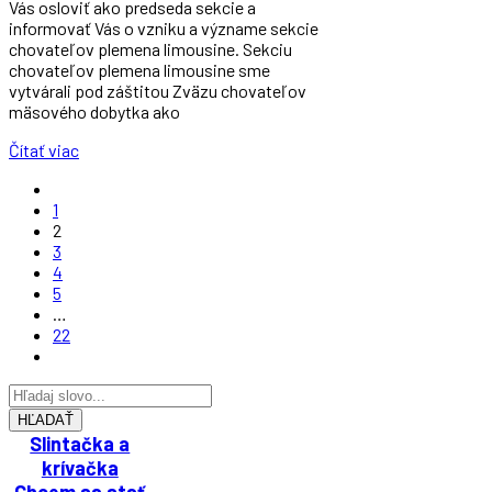
Vás osloviť ako predseda sekcie a
informovať Vás o vzniku a význame sekcie
chovateľov plemena limousine. Sekciu
chovateľov plemena limousine sme
vytvárali pod záštitou Zväzu chovateľov
mäsového dobytka ako
Čítať viac
1
2
3
4
5
…
22
HĽADAŤ
Slintačka a
krívačka