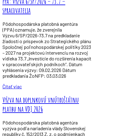
PPA: Výzva 6/SP/2026 – 73.7 –
spracovatelia
Pôdohospodárska platobná agentúra
(PPA) oznamuje, že zverejnila
Výzvu 6/SP/2026-73.7 na predkladanie
žiadostí o príspevok zo Strategického plánu
Spoločnej poľnohospodárskej politiky 2023
– 2027 na projektovú intervenciu na rozvoj
vidieka 73.7 „Investície do rozšírenia kapacít
v spracovateľských podnikoch“. Dátum
vyhlásenia výzvy: 09.02.2026 Dátum
predkladania ŽoNFP: 03.03.026
Čítať viac
Výzva na doplnkovú vnútroštátnu
platbu na VDJ 2026
Pôdohospodárska platobná agentúra
vyzýva podľa nariadenia vlády Slovenskej
republiky č. 152/2013 Z. z. o podmienkach