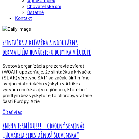
Agrokomplex
Chovateľské dni
Ostatné
Kontakt
Zväz chovateľov mäsového dobytka
Slintačka a krívačka a nodulárna
dermatitída hovädzieho dobytka v Európe
Svetová organizácia pre zdravie zvierat
(WOAH) upozorňuje, že slintačka a krívačka
(SLAK) sérotypu SAT1 sa začala šíriť mimo
svojho historického výskytu v Afrike a
vytvára ohniská aj v regiónoch, ktoré boli
predtým bez výskytu tejto choroby, vrátane
častí Európy, Ázie
Čítať viac
ZMENA TERMÍNU!!! – odborný seminár
„Hovädzia sebestačnosť Slovenska“