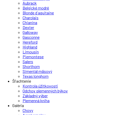
Aubrack
Belgické modré
Blonde d´aquitaine
Charolais
Chianina
Dexter
Galloway
Gasconne
Hereford
Highland
Limousin
Piemontese
Salers
Shorthorn
Simentál mäsový
Texas longhorn
Šľachtenie
Kontrola úžitkovosti
Odchov plemenných býkov
Základný výber
Plemenná kniha
Galéria
Chovy