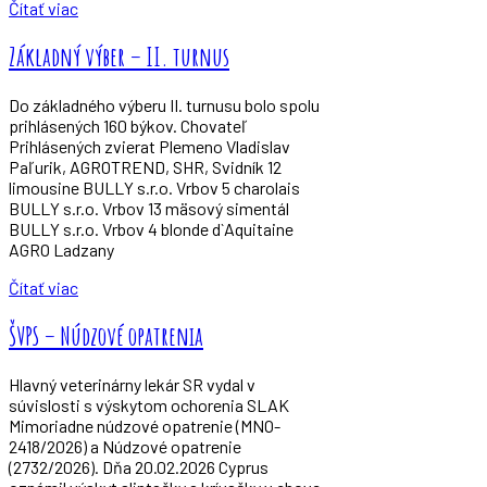
Čítať viac
Základný výber – II. turnus
Do základného výberu II. turnusu bolo spolu
prihlásených 160 býkov. Chovateľ
Prihlásených zvierat Plemeno Vladislav
Paľurik, AGROTREND, SHR, Svidník 12
limousine BULLY s.r.o. Vrbov 5 charolais
BULLY s.r.o. Vrbov 13 mäsový simentál
BULLY s.r.o. Vrbov 4 blonde d`Aquitaine
AGRO Ladzany
Čítať viac
ŠVPS – Núdzové opatrenia
Hlavný veterinárny lekár SR vydal v
súvislosti s výskytom ochorenia SLAK
Mimoriadne núdzové opatrenie (MNO-
2418/2026) a Núdzové opatrenie
(2732/2026). Dňa 20.02.2026 Cyprus