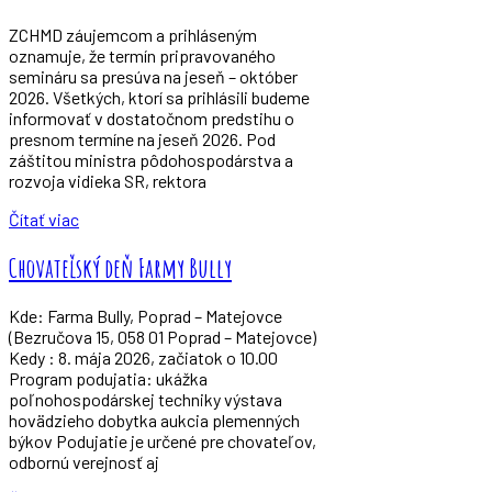
ZCHMD záujemcom a prihláseným
oznamuje, že termín pripravovaného
semináru sa presúva na jeseň – október
2026. Všetkých, ktorí sa prihlásili budeme
informovať v dostatočnom predstihu o
presnom termíne na jeseň 2026. Pod
záštitou ministra pôdohospodárstva a
rozvoja vidieka SR, rektora
Čítať viac
Chovateľský deň Farmy Bully
Kde: Farma Bully, Poprad – Matejovce
(Bezručova 15, 058 01 Poprad – Matejovce)
Kedy : 8. mája 2026, začiatok o 10.00
Program podujatia: ukážka
poľnohospodárskej techniky výstava
hovädzieho dobytka aukcia plemenných
býkov Podujatie je určené pre chovateľov,
odbornú verejnosť aj