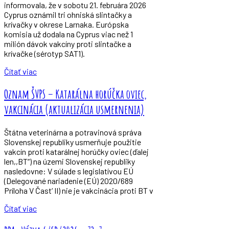
informovala, že v sobotu 21. februára 2026
Cyprus oznámil tri ohniská slintačky a
krívačky v okrese Larnaka. Európska
komisia už dodala na Cyprus viac než 1
milión dávok vakcíny proti slintačke a
krívačke (sérotyp SAT1).
Čítať viac
Oznam ŠVPS – Katarálna horúčka oviec,
vakcinácia (aktualizácia usmernenia)
Štátna veterinárna a potravinová správa
Slovenskej republiky usmerňuje použitie
vakcín proti katarálnej horúčky oviec (ďalej
len,,BT“) na územi Slovenskej republiky
nasledovne: V súlade s legislatívou EÚ
(Delegované nariadenie (EÚ) 2020/689
Príloha V Čast‘ II) nie je vakcinácia proti BT v
Čítať viac