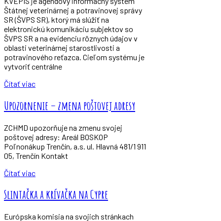
KVEPIS je agendový informačný systém
Štátnej veterinárnej a potravinovej správy
SR (ŠVPS SR), ktorý má slúžiť na
elektronickú komunikáciu subjektov so
ŠVPS SR a na evidenciu rôznych údajov v
oblasti veterinárnej starostlivosti a
potravinového reťazca. Cieľom systému je
vytvoriť centrálne
Čítať viac
Upozornenie – zmena poštovej adresy
ZCHMD upozorňuje na zmenu svojej
poštovej adresy: Areál BOSKOP
Poľnonákup Trenčín, a.s. ul. Hlavná 481/1 911
05, Trenčín Kontakt
Čítať viac
Slintačka a krívačka na Cypre
Európska komisia na svojich stránkach