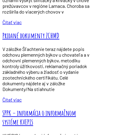
oznámil výskyt slintačky a krívačky v chove
prežúvavcov v regióne Larnaca. Choroba sa
rozšírila do viacerých chovov v
Čítať viac
Pridané dokumenty ZCHMD
V záložke Šľachtenie teraz nájdete popis
odchovu plemenných býkov u chovateľa a v
odchovni plemenných býkov, metodiku
kontroly úžitkovosti, reklamačný poriadok
základného výberu a žiadosť o vydanie
zootechnického certifikátu. Celé
dokumenty nájdete aj v záložke
Dokumenty/Na stiahnutie
Čítať viac
SPPK – informácia o informačnom
systéme KVEPIS