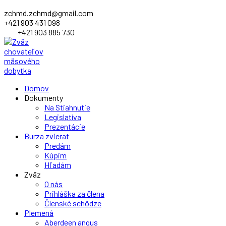
zchmd.zchmd@gmail.com
+421 903 431 098
+421 903 885 730
Facebook
Domov
Profile
Dokumenty
Na Stiahnutie
Legislatíva
Prezentácie
Burza zvierat
Predám
Kúpim
Hľadám
Zväz
O nás
Prihláška za člena
Členské schôdze
Plemená
Aberdeen angus