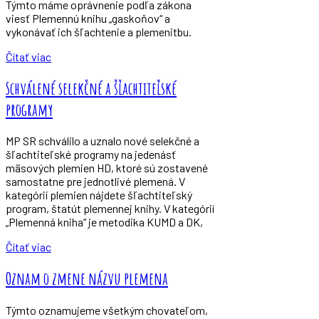
Týmto máme oprávnenie podľa zákona
viesť Plemennú knihu „gaskoňov“ a
vykonávať ich šľachtenie a plemenitbu.
Čítať viac
Schválené selekčné a šľachtiteľské
programy
MP SR schválilo a uznalo nové selekčné a
šľachtiteľské programy na jedenásť
mäsových plemien HD, ktoré sú zostavené
samostatne pre jednotlivé plemená. V
kategórií plemien nájdete šľachtiteľský
program, štatút plemennej knihy. V kategórií
„Plemenná kniha“ je metodika KUMD a DK,
Čítať viac
Oznam o zmene názvu plemena
Týmto oznamujeme všetkým chovateľom,