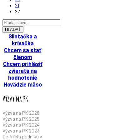
21
22
HĽADAŤ
Slintačka a
krívačka
Chcem sa stať
členom
Chcem prihlásiť
zvieratá na
hodnotenie
Hovädzie mäso
Výzvy na PK
Výzva na PK 2026
Výzva na PK 2025
Výzva na PK 2024
Výzva na PK 2023
Definícia podniku v