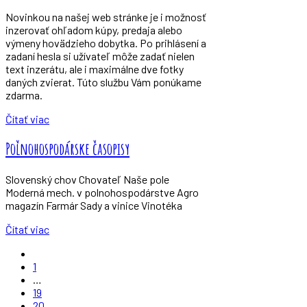
Novinkou na našej web stránke je i možnosť
inzerovať ohľadom kúpy, predaja alebo
výmeny hovädzieho dobytka. Po prihlásení a
zadaní hesla si užívateľ môže zadať nielen
text inzerátu, ale i maximálne dve fotky
daných zvierat. Túto službu Vám ponúkame
zdarma.
Čítať viac
Poľnohospodárske časopisy
Slovenský chov Chovateľ Naše pole
Moderná mech. v polnohospodárstve Agro
magazín Farmár Sady a vinice Vinotéka
Čítať viac
1
…
19
20