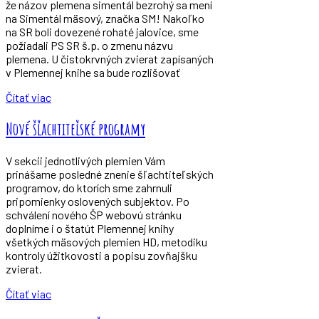
že názov plemena simentál bezrohý sa mení
na Simentál mäsový, značka SM! Nakoľko
na SR boli dovezené rohaté jalovice, sme
požiadali PS SR š.p. o zmenu názvu
plemena. U čistokrvných zvierat zapísaných
v Plemennej knihe sa bude rozlišovať
Čítať viac
Nové šľachtiteľské programy
V sekcii jednotlivých plemien Vám
prinášame posledné znenie šľachtiteľských
programov, do ktorích sme zahrnuli
pripomienky oslovených subjektov. Po
schválení nového ŠP webovú stránku
doplníme i o štatút Plemennej knihy
všetkých mäsových plemien HD, metodiku
kontroly úžitkovosti a popisu zovňajšku
zvierat.
Čítať viac