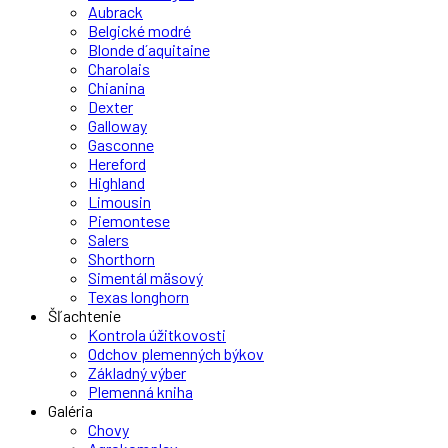
Aubrack
Belgické modré
Blonde d´aquitaine
Charolais
Chianina
Dexter
Galloway
Gasconne
Hereford
Highland
Limousin
Piemontese
Salers
Shorthorn
Simentál mäsový
Texas longhorn
Šľachtenie
Kontrola úžitkovosti
Odchov plemenných býkov
Základný výber
Plemenná kniha
Galéria
Chovy