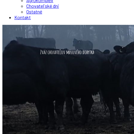
Agrokomplex
Chovateľské dni
Ostatné
Kontakt
Zväz chovateľov mäsového dobytka