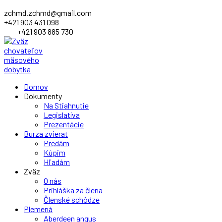
zchmd.zchmd@gmail.com
+421 903 431 098
+421 903 885 730
Facebook
Domov
Profile
Dokumenty
Na Stiahnutie
Legislatíva
Prezentácie
Burza zvierat
Predám
Kúpim
Hľadám
Zväz
O nás
Prihláška za člena
Členské schôdze
Plemená
Aberdeen angus