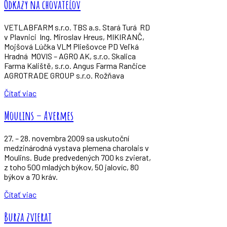
Odkazy na chovateľov
VETLABFARM s.r.o. TBS a.s. Stará Turá RD
v Plavnici Ing. Miroslav Hreus, MIKIRANČ,
Mojšová Lúčka VLM Pliešovce PD Veľká
Hradná MOVIS – AGRO AK, s.r.o. Skalica
Farma Kaliště, s.r.o. Angus Farma Rančice
AGROTRADE GROUP s.r.o. Rožňava
Čítať viac
Moulins – Avermes
27. – 28. novembra 2009 sa uskutoční
medzinárodná vystava plemena charolais v
Moulins. Bude predvedených 700 ks zvierat,
z toho 500 mladých býkov, 50 jalovíc, 80
býkov a 70 kráv.
Čítať viac
Burza zvierat